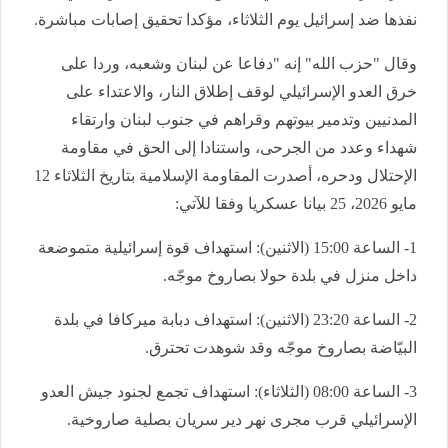
نفذها ضد إسرائيل يوم الثلاثاء، مؤكدا تحقيق إصابات مباشرة.
وقال "حزب الله" إنه "دفاعا عن لبنان وشعبه، وردا على
خرق العدو الإسرائيلي لوقف إطلاق النار، والاعتداء على
المدنيين وتدمير بيوتهم وقراهم في جنوب لبنان وارتقاء
شهداء وعدد من الجرحى، واستنادا إلى الحق في مقاومة
الإحتلال ودحره، أصدرت المقاومة الإسلامية بتاريخ الثلاثاء 12
مايو 2026، 25 بيانا عسكريا وفقا للآتي:
1- الساعة 15:00 (الاثنين): استهداف قوة إسرائيلية متموضعة
داخل منزل في بلدة حولا بصاروخ موجّه.
2- الساعة 23:20 (الاثنين): استهداف دبابة ميركافا في بلدة
البيّاضة بصاروخ موجّه وقد شوهدت تحترق.
3- الساعة 08:00 (الثلاثاء): استهداف تجمع لجنود جيش العدو
الإسرائيلي قرب مجرى نهر دير سريان بصلية صاروخية.