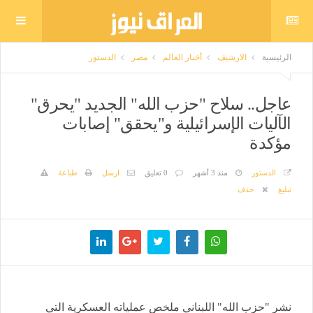
الرئيسية
الارشيف
أخبار العالم
مصر
الدستور
عاجل.. سلاح "حزب الله" الجديد "يحرق"
الآليات الإسرائيلية و"يحقق" إصابات
مؤكدة
الدستور
منذ 3 أشهر
0 تعليق
ارسل
طباعة
تبليغ
حذف
نشر "حزب الله" اللبناني ملخص عملياته العسكرية التي