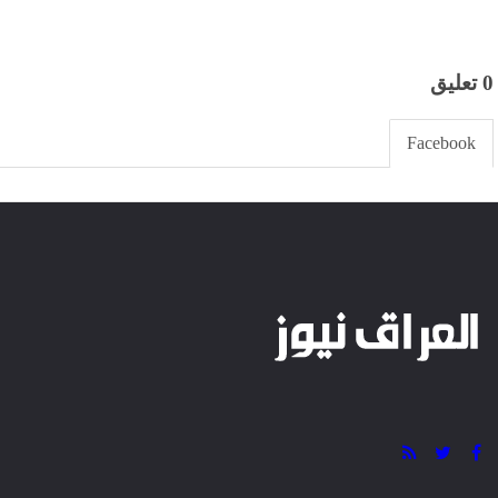
رسميًا عقب نهاية الموسم.
وأضاف: “الأمور تسير في الاتجاه الصحيح، وهناك تفاهم كبير
الرحيل، ولن تكون هناك أي أزمة أو خلافات خلال الفترة المق
وكشف شوبير أن مباراة المصري البورسعيدي المقبلة ستكون 
حيث سيقوم بعدها بتوديع اللاعبين والجهاز الفني بشكل رسم
وأكد أن الملف يُدار حاليًا من جانب ياسين منصور، الذي يلعب د
المتعلقة بمستقبل المدير الفني، وذلك تحت إشراف كامل م
واختتم شوبير تصريحاته بالتأكيد على أن عقد ييس توروب مع ال
المقبل، وهو ما سهّل عملية التوصل لاتفاق نهائي بين الطرفي
على العلاقة الجيدة بين النادي والمدرب.