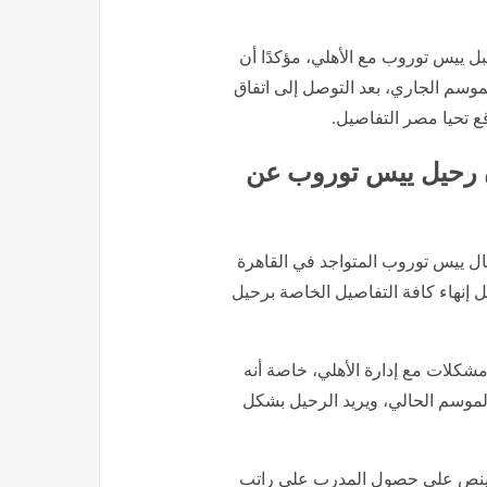
أحمد شوبير يكشف مفاجأة مدوية بشأن رحيل ييس توروب عن الأهلي