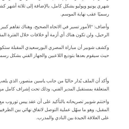
كشف
الإعلامي أحمد شوبير
عن تطورات جديدة بشأن مستقبل 
المدرب الدنماركي بات قريبًا من الرحيل عن الفريق بنهاية ا
نهائي بين الطرفين لإنهاء العلاقة بشكل ودي، ويستعرض موق
أحمد شوبير يكشف مفاجأة مدوية بشأن
الأهلي
وقال شوبير، خلال تصريحاته عبر قناة “النهار”، إن وكيل أع
خلال الفترة الحالية، عقد جلسات مع مسؤولي الأهلي من أجل
المدير الفني دون حدوث أي أزمات.
وأوضح شوبير أن المدرب الدنماركي لا يرغب في افتعال أي م
يحترم النادي وجماهيره، مضيفًا: “توروب مستمر حتى نهاية 
محترم وهادئ دون أي أزمات”.
وأشار الإعلامي الرياضي إلى أن الاتفاق الأخير بين الطرف
شهري يونيو ويوليو بشكل كامل، بالإضافة إلى ثلاثة أشهر كشر