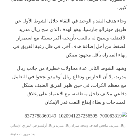
كبير.
وجاء هدف التقدم الوحيد في اللقاء خلال الشوط الأول عن
طريق جونزالو جارسيا، وهو الهدف الذي منح ريال مدريد
الأفضلية وسمح له باللعب بأريحية أكبر نسبيًا، مع استمرار
الضغط من أجل إضافة هدف آخر، في ظل رغبة الفريق في
إنهاء المباراة بأقل مجهود ممكن.
وشهد الشوط الثاني عدة محاولات خطيرة من جانب ريال
مدريد، إلا أن الحارس ودفاع ريال أوفييدو نجحوا في التعامل
مع معظم الكرات، في حين ظهر الفريق الضيف بشكل
دفاعي مكثف داخل منطقته، مع الاعتماد على إغلاق
المساحات وإبطاء إيقاع اللعب قدر الإمكان.
ريال مدريد.. ملخص اهداف ونتيجه مباراة ريال مدريد وريال أوفييدو في الدوري الإسباني
بعد مرور 70 دقيقة