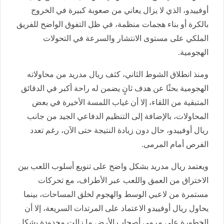
أوفييدو، الذي لا يزال يعاني من صعوبة كبيرة في الخروج
بالكرة أو بناء هجمات منظمة، في ظل التفوق الواضح للفريق
الملكي على مستوى الانتشار والسرعة في التحولات
الهجومية.
ومنذ انطلاق الشوط الثاني، كثف ريال مدريد من محاولاته
الهجومية بحثًا عن هدف ثانٍ يضمن له راحة أكبر في الدقائق
المتبقية من اللقاء، إلا أن غياب اللمسة الأخيرة في بعض
المحاولات، بالإضافة إلى التنظيم الدفاعي الجيد من جانب
ريال أوفييدو، حال دون زيادة النتيجة حتى الآن، رغم تعدد
الفرص أمام المرمى.
ويعتمد ريال مدريد بشكل واضح على تنويع أسلوب اللعب بين
الاختراق من العمق واللعب عبر الأطراف، مع تحركات
مستمرة من لاعبي الوسط والهجوم لخلق المساحات، بينما
يحاول ريال أوفييدو الاعتماد على المرتدات السريعة، إلا أن
الخطورة على مرمى أصحاب الأرض ما زالت محدودة بشكل