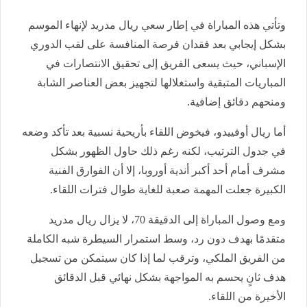
وتأتي هذه المباراة في إطار سعي ريال مدريد لإنهاء الموسم
بشكل إيجابي بعد فقدان فرصة المنافسة على لقب الدوري
الإسباني، حيث يسعى الفريق إلى تحقيق الانتصارات في
المباريات المتبقية واستغلالها لتجهيز بعض العناصر الشابة
ومنحهم دقائق إضافية.
أما ريال أوفييدو، فيخوض اللقاء بأريحية نسبية بعد تأكد وضعه
في جدول الترتيب، لكنه رغم ذلك حاول الظهور بشكل
مشرف أمام أحد أكبر أندية أوروبا، إلا أن الفوارق الفنية
الكبيرة جعلت المهمة صعبة للغاية طوال فترات اللقاء.
ومع وصول المباراة إلى الدقيقة 70، لا يزال ريال مدريد
متقدمًا بهدف دون رد، وسط استمرار السيطرة شبه الكاملة
من الفريق الملكي، وترقب لما إذا كان سيتمكن من تسجيل
هدف ثانٍ يحسم به المواجهة بشكل نهائي قبل الدقائق
الأخيرة من اللقاء.