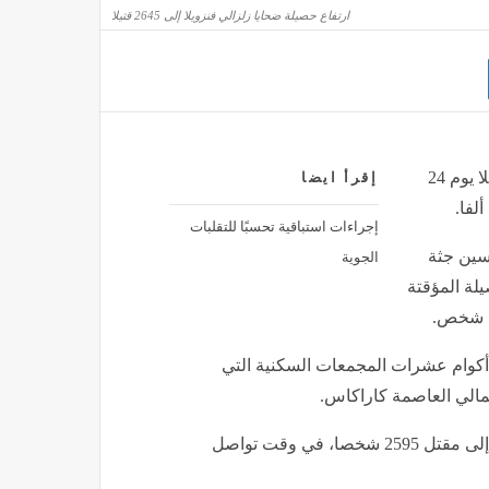
ارتفاع حصيلة ضحايا زلزالي فنزويلا إلى 2645 قتيلا
ارتفعت حصيلة ضحايا الزلزالين المدمرين اللذين ضربا فنزويلا يوم 24
إقرأ ايضا
إجراءات استباقية تحسبًا للتقلبات
الجوية
سين جثة
لة المؤقتة
أكوام عشرات المجمعات السكنية التي
ة شمالي العاصمة كاراكاس.
وكانت الحصيلة السابقة التي أعلنتها سلطات كراكاس تشير إلى مقتل 2595 شخصا، في وقت تواصل