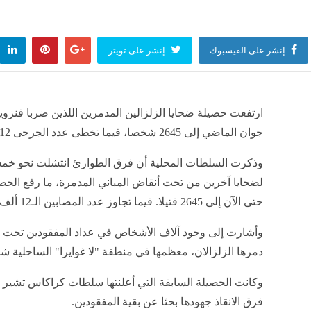
إنشر على الفيسبوك
إنشر على تويتر
جوان الماضي إلى 2645 شخصا، فيما تخطى عدد الجرحى 12 ألفا.
وذكرت السلطات المحلية أن فرق الطوارئ انتشلت نحو خم
لضحايا آخرين من تحت أنقاض المباني المدمرة، ما رفع الحصي
حتى الآن إلى 2645 قتيلا. فيما تجاوز عدد المصابين الـ12 ألف شخص.
وأشارت إلى وجود آلاف الأشخاص في عداد المفقودين تحت 
دمرها الزلزالان، معظمها في منطقة "لا غوايرا" الساحلي
فرق الانقاذ جهودها بحثا عن بقية المفقودين.