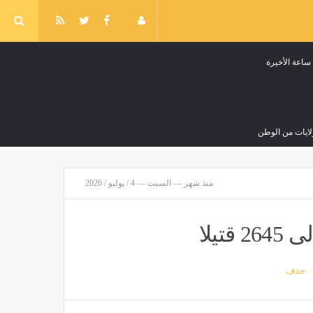
لايات من الوطن
منذ شهر — السبت — 4 / يوليو / 2026
ة على المسافرين القادمين من إيطاليا
تيلا
حذف