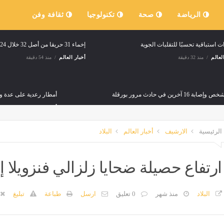
الرياضة
صحة
تكنولوجيا
ثقافة وفن
ت استباقية تحسبًا للتقلبات الجوية
إخماء 31 حريقا من أصل 32 خلال 24 ساعة الأخيرة
لعالم
منذ 32 دقيقة
أخبار العالم
منذ 54 دقيقة
بة 16 آخرين في حادث مرور بورقلة
أمطار رعدية على عدة و
لعالم
منذ ساعتين
أخبار العالم
منذ ساعتين
الرئيسية
الارشيف
أخبار العالم
البلاد
دة في هذه الولايات
إسبانيا تفرض رقابة مؤقت
لعالم
منذ ساعتين
أخبار العالم
منذ 12 ساعة
ارتفاع حصيلة ضحايا زلزالي فنزويلا إلى 2645 ق
البلاد
منذ شهر
0 تعليق
ارسل
طباعة
تبليغ