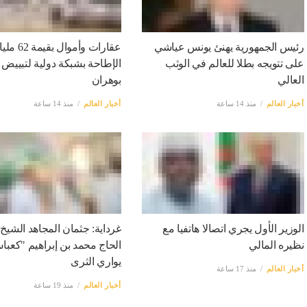
رئيس الجمهورية يهنئ يونس عياشي
عقارات وأموال بقيمة
على تتويجه بطلا للعالم في الوثب
الإطاحة بشبكة دولية لتبييض 
العالي
بوهران
أخبار العالم
منذ 14 ساعة
أخبار العالم
منذ 14 ساعة
الوزير الأول يجري اتصالا هاتفيا مع
غرداية: جثمان المجاهد الشيخ
نظيره المالي
الحاج محمد بن إبراهيم "كعب
يواري الثرى
أخبار العالم
منذ 17 ساعة
أخبار العالم
منذ 19 ساعة