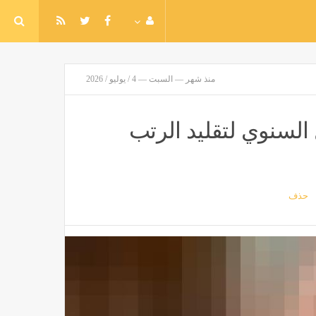
منذ شهر — السبت — 4 / يوليو / 2026
لسنوي لتقليد الرتب
حذف