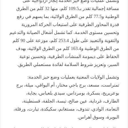
وتشمل عمليات وضع حيز الخدمة إنجاز ازدواجية على
مسافة إجمالية تقدر بـ109.5 كلم، منها 32 كلم من الطرق
الوطنية و77.5 كلم من الطرق الولائية، بما يسهم في رفع
قدرة المحاور الطرقية على استيعاب الحركة المرورية
وتحسين مستوى الخدمة. كما تشمل أشغال الصيانة والتدعيم
والتقوية والتعبيد على طول 253.4 كلم، موزعة على 90 كلم
من الطرق الوطنية و163.4 كلم من الطرق الولائية، بهدف
الحفاظ على ديمومة المنشآت الطرقية، وتحسين نوعية
السير، وتعزيز شروط السلامة لفائدة مستعملي الطريق.
وتشمل الولايات المعنية بعمليات وضع حيز الخدمة:
تمنراست، مسعد، برج باجي مختار، أم البواقي، ميلة، برج
بوعريريج، بسكرة، بومرداس، سيدي بلعباس، بجاية،
الطارف، غرداية، عين صالح، تبسة، الجلفة، قسنطينة،
النعامة، الوادي، تندوف، مستغانم، سكيكدة، تيارت، ورقلة،
البويرة، وسوق أهراس.