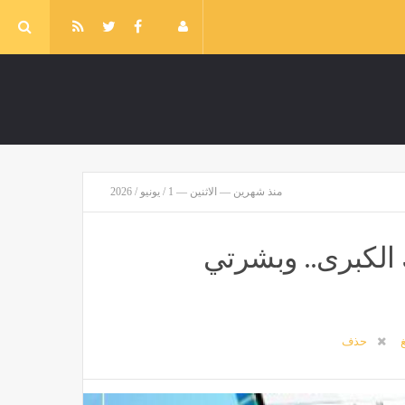
منذ شهرين — الاثنين — 1 / يونيو / 2026
ك الكبرى.. وبشرتي
غ
حذف