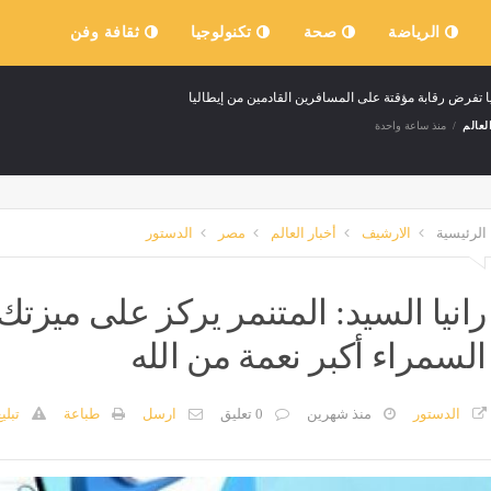
الرياضة
صحة
تكنولوجيا
ثقافة وفن
ا تفرض رقابة مؤقتة على المسافرين القادمين من إيطاليا
لعالم
منذ ساعة واحدة
الرئيسية
الارشيف
أخبار العالم
مصر
الدستور
رانيا السيد: المتنمر يركز على ميزت
السمراء أكبر نعمة من الله
الدستور
منذ شهرين
0 تعليق
ارسل
طباعة
تبلي