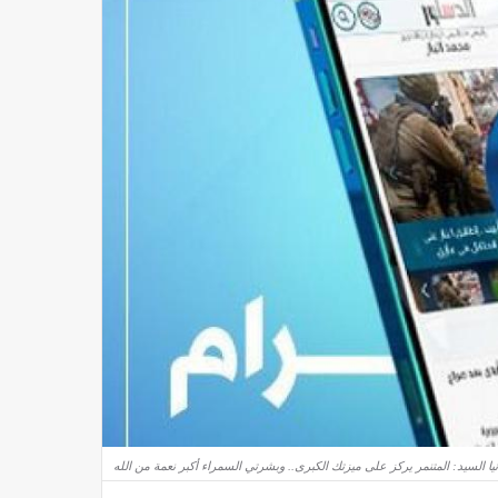
نيا السيد: المتنمر يركز على ميزتك الكبرى.. وبشرتي السمراء أكبر نعمة من الله