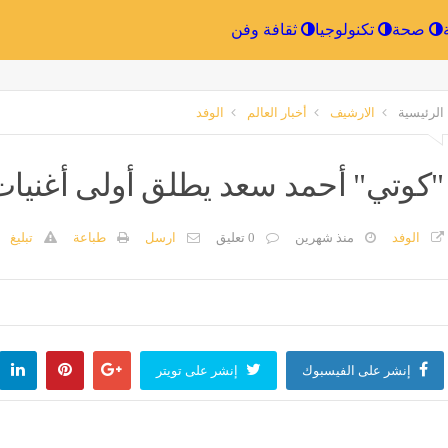
الرياضة
صحة
تكنولوجيا
ثقافة وفن
الرئيسية
الارشيف
أخبار العالم
الوفد
"كوتي" أحمد سعد يطلق أولى أغنيات 
الوفد
منذ شهرين
0 تعليق
ارسل
طباعة
تبليغ