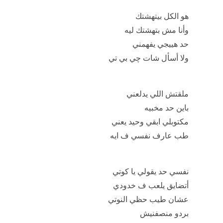
أن أنا محتاج لحنان
حد يطبطب ويدلع
ويهشك فيا كمان
نفسي حد يقولي يا كوتي
أتضايق يلعب ف خدودي
عشان طيب حظي النوتي
بردو منصفنيش
نفسي حد يقولي يا دودو
هو فين وأنا أشد خدوده
امتى يتقالي يا كوتو موتو
أصلي متقاليش
هو الكل بيتهشتك