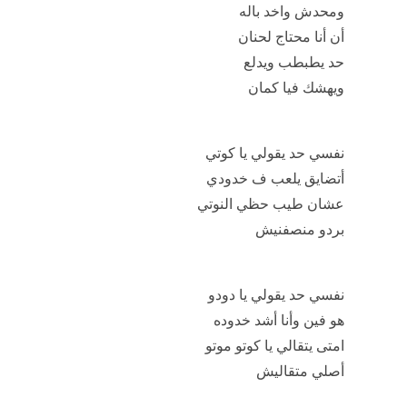
كلمات أغنية كوتي
أنا أبان من برايا ثابت
وكاريزما وعيل چان
واللي يشوفني يقول جامد
جامد وليه طلة جنان
ومحدش واخد باله