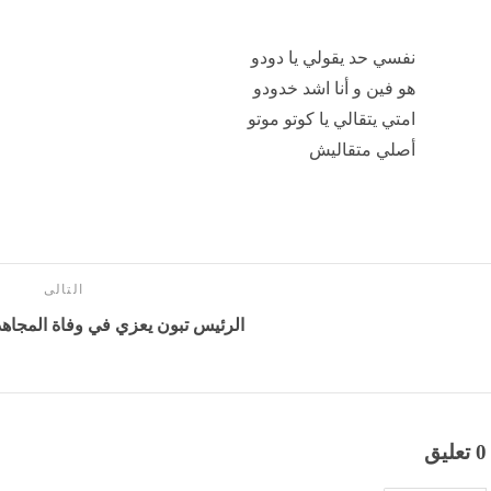
وأنا مش بتهشتك ليه
حد هييجي يفهمني
ولا أسأل شات چي بي تي
ملقتش اللي يدلعني
باين حد مخبيه
مكتوبلي ابقي وحيد يعني
طب عارف نفسي ف ايه
نفسي حد يقولي يا كوتي
أتضايق يلعب ف خدودي
عشان طيب حظي النوتي
بردو منصفنيش