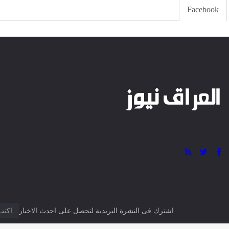
نفسي حد يقولي يا دودو
هو فين و أنا اشد خدودو
امتي يتقالي يا كوتو موتو
أصلي متقاليش
التالى
الرئيس تبون يعزي في وفاة المجاه
0 تعليق
Facebook