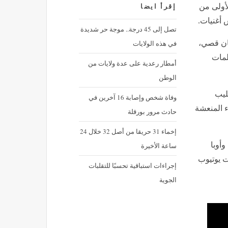
"كوتي" أحمد سعد يطلق أولى أغنيات الألبوم الفرفوش (فيديو)
لأولى من
إقرأ ايضا