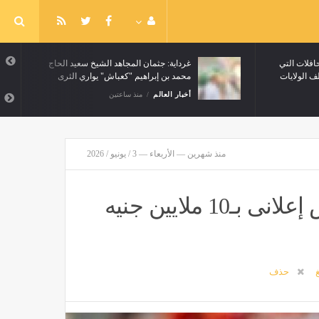
فلات التي
غرداية: جثمان المجاهد الشيخ سعيد الحاج
محمد بن إبراهيم "كعباش" يواري الثرى
أخبار العالم
منذ ساعتين
منذ شهرين — الأربعاء — 3 / يونيو / 2026
الأهلى يطلب رحيل جراديشار وعرض إعلانى بـ10 ملايين جنيه
غ
حذف