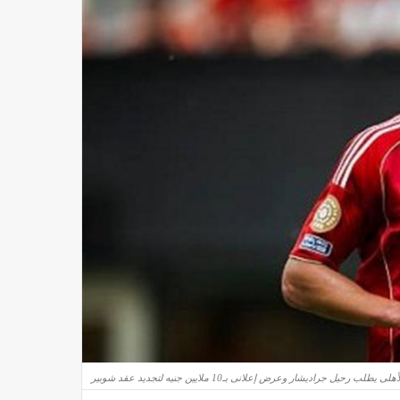
أهلى يطلب رحيل جراديشار وعرض إعلانى بـ10 ملايين جنيه لتجديد عقد شوبير