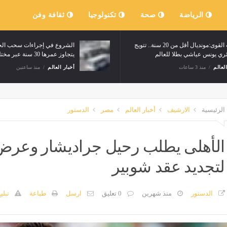
الرياضة
صحة
تكنولوجيا
ثقافة وفن
ألعاب القوى:مونديال أقل من 20 سنة.. تتويج
الشروع في إجراءات سحب الحا
ئري يونس عياشي بطلا للعالم
يتجاوز عمرها 30 سنة عبر مختلف الولايات
العالم
منذ 3 ساعات
أخبار العالم
منذ ساعتين
الرئيسية
الارشيف
أخبار العالم
مصر
الدستور
لتجديد عقد شوبير
الدستور
منذ شهرين
0 تعليق
ارسل
طباعة
تبلي