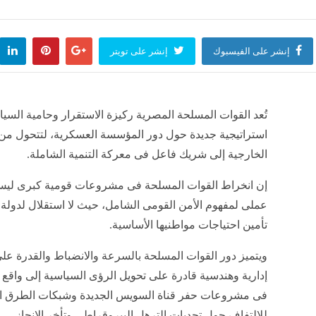
لري من باتنة: استراتيجية وطنية لضمان توزيع متوازن للموارد المائية عبر مختلف الولايات
لعالم
منذ 5 ساعات
إنشر على الفيسبوك
إنشر على تويتر
رعدية عبر عدة ولايات
لعالم
منذ 6 ساعات
تُعد القوات المسلحة المصرية ركيزة الاستقرار وحامية السيا
استراتيجية جديدة حول دور المؤسسة العسكرية، لتتحول من 
الخارجية إلى شريك فاعل فى معركة التنمية الشاملة.
إن انخراط القوات المسلحة فى مشروعات قومية كبرى ليس خر
عملى لمفهوم الأمن القومى الشامل، حيث لا استقلال لدولة 
تأمين احتياجات مواطنيها الأساسية.
ويتميز دور القوات المسلحة بالسرعة والانضباط والقدرة على 
إدارية وهندسية قادرة على تحويل الرؤى السياسية إلى واقع 
فى مشروعات حفر قناة السويس الجديدة وشبكات الطرق الق
للالتفاف حول تحديات الترهل البيروقراطى وتأخر الإنجاز.