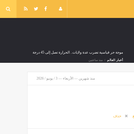
موجة حر قياسية تضرب عدة ولايات.. الحرارة تصل إلى 45 درجة
أخبار العالم
منذ ساعتين
منذ شهرين — الأربعاء — 3 / يونيو / 2026
توقيع اتفاقية للدفاع المشترك بين السعودية وتركيا وباكستان
أخبار العالم
منذ 4 ساعات
غ
حذف