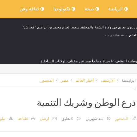
الرياضة
صحة
تكنولوجيا
ثقافة وفن
س تبون يعزي في وفاة الشيخ والمجاهد سعيد الحاج محمد بن إبراهيم "كعباش"
لعالم
منذ ساعة واحدة
45 ميناء و ملجأ صيد عبر مختلف الولايات الساحلية
لعالم
منذ ساعة واحدة
الرئيسية
الارشيف
أخبار العالم
مصر
الدستور
درع الوطن وشريك التنمية
 تتجاوز 4000 للمرة الأولى في الكونغو منذ تفشي الوباء
الدستور
منذ شهرين
0 تعليق
ارسل
طباعة
تبلي
لعالم
منذ 5 ساعات