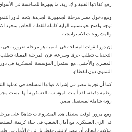
رفع كفاءتها الفنية والإدارية، ما يجهزها للمنافسة فى الأسواق
ومع دخول مصر مرحلة الجمهورية الجديدة، يتجه الدور التنم
توجه واضح نحو تسليم الراية كاملة للقطاع الخاص بمجرد الانت
والمشروعات الاستراتيجية.
إن دور القوات المسلحة فى التنمية هو مرحلة ضرورية فى تار
التحديات تتطلب حزمًا وسرعة، فإن المرحلة المقبلة تتطلب
المصرى والأجنبى، مع استمرار المؤسسة العسكرية فى دوره
التنموى دون انقطاع.
كما أن تجربة مصر فى إشراك قواتها المسلحة فى عملية الت
وطنية دقيقة، لقد أثبتت المؤسسة العسكرية أنها ليست مجرد
رؤية شاملة لمستقبل مصر.
ومع مرور الوقت ستظل هذه المشروعات شاهدًا على مرحل
فى الزى العسكرى مع آمال الشعب فى حياة كريمة، ليصنعوا 
مؤكدين للعالم أن مصر لا تبنى فقط، بل تزرع الأمل فى قل