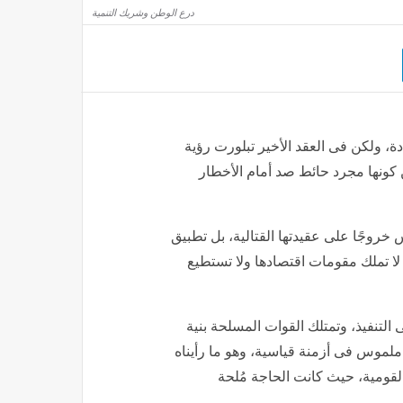
درع الوطن وشريك التنمية
تحفيزات مالية وغير مالية للمبلغين عن جرائم المخدرات
أخبار العالم
منذ 5 ساعات
دة، ولكن فى العقد الأخير تبلورت رؤية
كونها مجرد حائط صد أمام الأخطار
وجًا على عقيدتها القتالية، بل تطبيق
لا تملك مقومات اقتصادها ولا تستطيع
التنفيذ، وتمتلك القوات المسلحة بنية
ملموس فى أزمنة قياسية، وهو ما رأيناه
ومية، حيث كانت الحاجة مُلحة