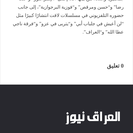
رضا” و“حسن ومرقص” و“فوزية البرجوازية”، إلى جانب
حضوره التلفزيوني في مسلسلات لاقت انتشارًا كبيرًا مثل
“لن أعيش في جلباب أبي” و“يتربى في عزو” و“فرقة ناجي
عطا الله” و“العراف”.
0 تعليق