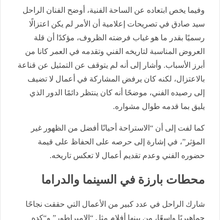
وفيما يخص ابتعاده عن الساحة الفنية، أوضح الفنان الراحل
سيد صادق في تصريحات إعلامية أن الأمر لم يكن اعتزالًا
رسميًا بقدر ما هو غياب فرضته الظروف، مؤكدًا أن قلة
العروض المناسبة لتاريخه الفني وتقدمه في العمر كانا من
أبرز الأسباب. وأشار إلى أنه لم يتوقف عن التمثيل عن قناعة
بالاعتزال، لكنه كان يرفض المشاركة في أعمال لا تضيف
إلى رصيده الفني، موضحًا أنه كان ينتظر دائمًا الدور الذي
يليق بما قدمه طوال مشواره.
كما لفت إلى أن “الاستراحة أحيانًا أفضل من الظهور غير
المؤثر”، في إشارة إلى حرصه على الحفاظ على قيمة
حضوره الفني وعدم تقديم أعمال لا تعكس تاريخه.
محطات بارزة في السينما والدراما
شارك الراحل في عدد كبير من الأعمال التي حققت نجاحًا
جماهيريًا واسعًا، من بينها أفلام مثل “الإمبراطور” و“كده