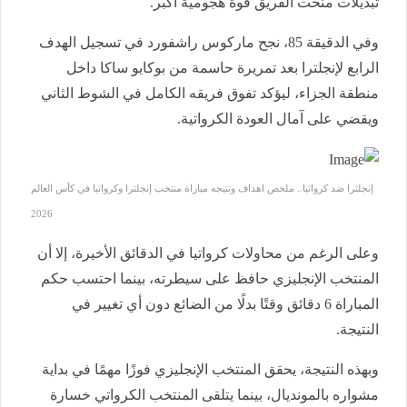
تبديلات منحت الفريق قوة هجومية أكبر.
وفي الدقيقة 85، نجح ماركوس راشفورد في تسجيل الهدف
الرابع لإنجلترا بعد تمريرة حاسمة من بوكايو ساكا داخل
منطقة الجزاء، ليؤكد تفوق فريقه الكامل في الشوط الثاني
ويقضي على آمال العودة الكرواتية.
إنجلترا ضد كرواتيا.. ملخص اهداف ونتيجه مباراة منتخب إنجلترا وكرواتيا في كأس العالم
2026
وعلى الرغم من محاولات كرواتيا في الدقائق الأخيرة، إلا أن
المنتخب الإنجليزي حافظ على سيطرته، بينما احتسب حكم
المباراة 6 دقائق وقتًا بدلًا من الضائع دون أي تغيير في
النتيجة.
وبهذه النتيجة، يحقق المنتخب الإنجليزي فوزًا مهمًا في بداية
مشواره بالمونديال، بينما يتلقى المنتخب الكرواتي خسارة