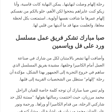
رحلة إلهام وصلت لنهايتها.. يمكن النهاية كانت قاسية، وأنا
زيكو كنت عايزاهم ينجحوا لكن الأهم، خلو بالكم من نفسكم.
إلهام عمرها ما شافت نفسها أولوية.. استمتعت بكل لحظة
معاها، واتعلمت منها قد ما أديتها من قلبي لها.
صبا مبارك تشكر فريق عمل مسلسل
ورد على فل وياسمين
وأضافت أنها تشعر بالامتنان لكل من شارك في صناعة
العمل أمام الكاميرا وخلفها، مشيدة بفريق المسلسل الذي
ساهم في خروج التجربة إلى الجمهور بهذا الشكل، مؤكدة أن
رحلة "إلهام" ستظل من الشخصيات القريبة إلى قلبها.
ولم تنس صبا مبارك أن توجه كلمة خاصة للفنان الراحل
محمد مرزبان، حيث اختتمت رسالتها بقولها: "ممتنة لكل حد
شاركني الرحلة، من قدام الكاميرا أو وراها.. ورحمة ونور
على الفنان محمد مرزبان، في إشارة إلى مشاركته في