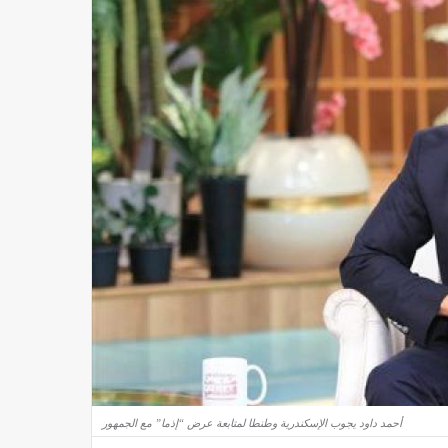
أحمد داود يجوب الإسكندرية وطنطا لمتابعة عرض “إذما” مع الجمهور