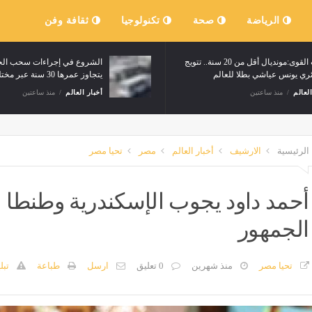
الرياضة
صحة
تكنولوجيا
ثقافة وفن
ألعاب القوى:مونديال أقل من 20 سنة.. تتويج
الشروع في إجراءات 
الجزائري يونس عياشي بطلا للعالم
يتجاوز عمرها 30 سنة عبر مختلف الولايات
أخبار العالم
منذ ساعتين
أخبار العالم
منذ ساعت
الرئيسية
الارشيف
أخبار العالم
مصر
تحيا مصر
أحمد داود يجوب الإسكندرية وطنطا ل
الجمهور
تحيا مصر
منذ شهرين
0 تعليق
ارسل
طباعة
تبل