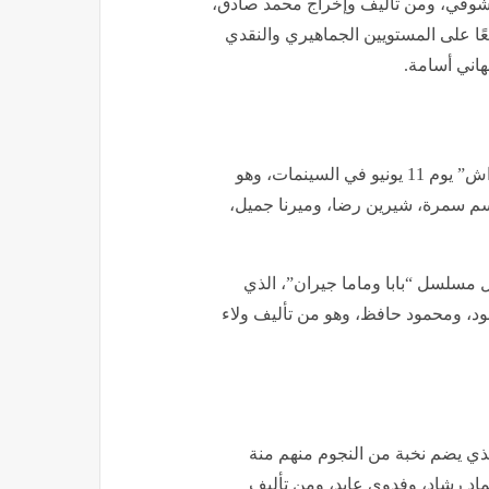
شوقي، ومن تأليف وإخراج محمد صادق،
التي حققت نجاحًا واسعًا على المستويين الجماهيري والنقدي
هاني أسامة.
وعلى جانب آخر، يستعد أحمد داود لطرح فيلمه الجديد “الكراش” يوم 11 يونيو في السينمات، وهو
م سمرة، شيرين رضا، وميرنا جميل،
شارك في الموسم الرمضاني 2026 من خلال مسلسل “بابا وماما جيران”، الذي
د، ومحمود حافظ، وهو من تأليف ولاء
لذي يضم نخبة من النجوم منهم منة
د رشاد، وفدوى عابد، ومن تأليف