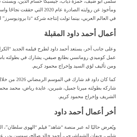
سلمى أبو ضيف، حمزة دياب، جيسيكا حسام الدين، وبسنت 
ومأخوذ عن روايته الصادرة عام 2020 
في العالم العربي، بينما تولت إنتاجه شركة “ذا بروديوسرز” ل
أعمال أحمد داود المقبلة
عمل كوميدي رومانسي بطابع صيفي، يشارك في بطولته باس
ومن تأليف لؤي السيد وإخراج محمود كريم.
كما كان داود قد 
شاركه بطولته ميرنا جميل، شيرين، عايدة رياض، محمد محمو
الشريف وإخراج محمود كريم.
أخر أعمال أحمد داود
ويُعرض حاليًا له عبر منصة “شاهد” فيلم “الهوى سلطان”، ا
شلبي، جيهان الشماشرجي، أحمد خالد صالح، سوسن بدر، عما