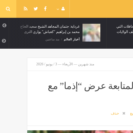
سحب الحافلات التي
غرداية: جثمان المجاهد الشيخ سعيد الحاج
محمد بن إبراهيم "كعباش" يواري الثرى
ين
أخبار العالم
منذ ساعتين
منذ شهرين — الأربعاء — 3 / يونيو / 2026
متابعة عرض “إذما” مع
يغ
حذف