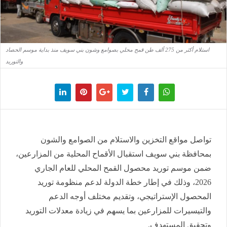
استلام أكثر من 275 ألف طن قمح محلي بصوامع وشون بني سويف منذ بداية موسم الحصاد
والتوريد
تواصل مواقع التخزين والاستلام من الصوامع والشون
بمحافظة بني سويف استقبال الأقماح المحلية من المزارعين،
ضمن موسم توريد محصول القمح المحلي للعام الجاري
2026، وذلك في إطار خطة الدولة لدعم منظومة توريد
المحصول الإستراتيجي، وتقديم مختلف أوجه الدعم
والتيسيرات للمزارعين بما يسهم في زيادة معدلات التوريد
وتحقيق المستهدف.