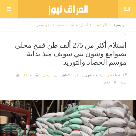
الرئيسية
الارشيف
أخبار العالم
مصر
تحيا مصر
استلام أكثر من 275 ألف طن قمح محلي
بصوامع وشون بني سويف منذ بداية
موسم الحصاد والتوريد
تحيا مصر
منذ شهرين
0 تعليق
ارسل
طباعة
تبليغ
حذف