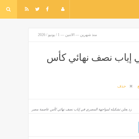
منذ شهرين — الاثنين — 1 / يونيو / 2026
ي إياب نصف نهائي كأس
غ
حذف
زد يعلن تشكيله لمواجهة المصري في إياب نصف نهائي كأس عاصمة مصر