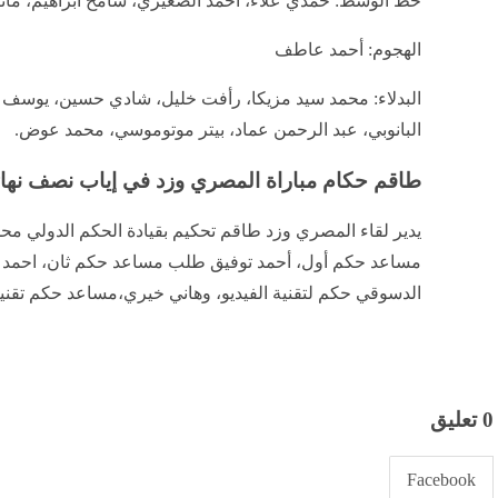
خط الوسط: حمدي علاء، أحمد الصغيري، سامح ابراهيم، م
الهجوم: أحمد عاطف
البدلاء: محمد سيد مزيكا، رأفت خليل، شادي حسين، يوسف أسا
البانوبي، عبد الرحمن عماد، بيتر موتوموسي، محمد عوض.
طاقم حكام مباراة المصري وزد في إياب نصف نه
يدير لقاء المصري وزد طاقم تحكيم بقيادة الحكم الدولي 
مساعد حكم أول، أحمد توفيق طلب مساعد حكم ثان، احمد نا
الدسوقي حكم لتقنية الفيديو، وهاني خيري،مساعد حكم تقنية 
0 تعليق
Facebook