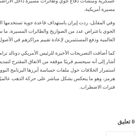
عسكرية ومنشآت دفاع جوي وطائرات مسيرة داخل الأراضي ا
مسيرة أمريكية.
وفي المقابل، ردت إيران باستهداف قاعدة جوية تستخدمها الق
الجوي باعتراض عدد من الصواريخ والطائرات المسيرة، ما سا
العالمية ودفع المستثمرين لإعادة تقييم مراكزهم في الأصول 
كما أضافت التصريحات الأخيرة للرئيس الأمريكي دونالد ترام
أشار إلى أنه سيحسم قريبًا موقفه من الاتفاق المقترح لتمدي
استمرار الخلافات حول ملفات حساسة أبرزها البرنامج النوو
هرمز، وهو ما ينعكس بشكل مباشر على حركة الذهب عالميًا با
فترات الاضطراب.
0 تعليق