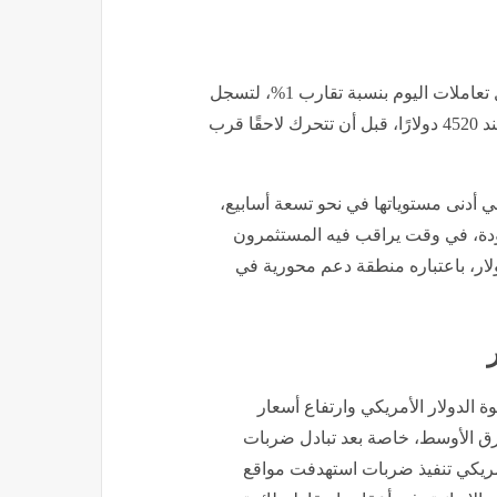
وعلى المستوى العالمي، واصلت أونصة الذهب تراجعها خلال تعاملات اليوم بنسبة تقارب 1%، لتسجل
أدنى مستوى لها عند 4492 دولارًا، مقارنة بافتتاح التداولات عند 4520 دولارًا، قبل أن تتحرك لاحقًا قرب
 أدنى مستوياتها في نحو تسعة أسابيع،
ٍ محدودة، في وقت يراقب فيه المستثمرون
رة المعدن النفيس على الثبات فوق مستوى 4500 دولار، باعتباره منطقة دعم محورية في
الدولار الأمريكي وارتفاع أسعار
رق الأوسط، خاصة بعد تبادل ضربات
أمريكي تنفيذ ضربات استهدفت مواقع