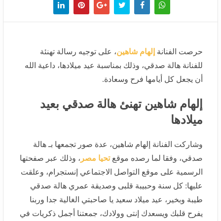
حرصت الفنانة
إلهام شاهين
، على توجيه رسالة تهنئة للفنانة
هالة صدقي، وذلك بمناسبة عيد ميلادها، داعية الله أن يجعل
كل أيامها فرح وسعادة.
إلهام شاهين تهنئ هالة صدقي بعيد
ميلادها
وشاركت الفنانة إلهام شاهين، عدة صور تجمعها بـ هالة
صدقي، وفقا لما رصده موقع
تحيا مصر
، وذلك عبر صفحتها
الرسمية على موقع التواصل الاجتماعي إنستجرام، وعلقت
عليها: كل سنة وحبيبة قلبى وصديقة عمري هالة صدقي طيبة
وبخير، عيد ميلاد سعيد يا صاحبتي الغالية جدا وربنا يفرح قلبك
ويسعدك إنتى وولادك، جمعتنا أجمل ذكريات في الفن وفي
الحياة، وستجمعنا أيام قادمة أجمل و أجمل.