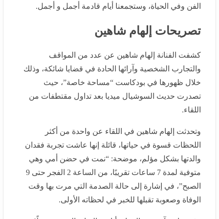
تصريحات إلهام شاهين
كشفت الفنانة إلهام شاهين عن عدد من المواقف والتجارب
الشخصية وآرائها الحادة في قضايا شائكة، وذلك خلال
ظهورها في بودكاست “مساحة خاصة”، حيث تصدرت حديث
السوشيال ميديا بعد تداول مقتطفات من اللقاء.
وتحدثت إلهام شاهين في اللقاء عن واحدة من أكثر اللحظات
قسوة في حياتها، قائلة إنها عاشت تجربة فقدان والدتها
بشكل مؤلم، موضحة: “نمت في حضن أمي وهي متوفية
لمدة 7 ساعات تقريبًا، من الساعة 2 الفجر حتى 9 الصبح”،
في إشارة إلى حالة الصدمة التي مرت بها وقت الوفاة
وصعوبة تقبلها للخبر في لحظاته الأولى.
وفي جانب آخر من الحوار، أثارت الفنانة المصرية جدلًا واسعًا
بتصريحاتها السياسية، حيث وصفت إسرائيل بأنها “الكارثة
الكبرى للوطن العربي”، واقترحت – بحسب قولها – أن يتم