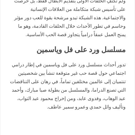
ولم تكتفِ الحلقات الأولى بتقديم الأبطال فقط، بل حرصت
على تأسيس شبكة متكاملة من العلاقات الإنسانية
والاجتماعية. هذه الشبكة تبدو مرشحة بقوة للعب دور مؤثر
وحاسم في تطور الأحداث خلال الحلقات القادمة، وهو ما
يمنح العمل عمقاً درامياً يتجاوز قصة الحب الأساسية.
مسلسل ورد على فل وياسمين
تدور أحداث مسلسل ورد على فل وياسمين في إطار درامي
اجتماعي حول قصة حب غير متوقعة تنشأ بين شخصيتين
تنتميان إلى عالمين مختلفين تماماً، في رهان على التناقضات
التي تصنع الدراما، والمسلسل من بطولة صبا مبارك، وأحمد
عبد الوهاب، وفدوى عابد، ومن إخراج محمود عبد التواب،
وتأليف وائل حمدي وعمرو سمير عاطف.