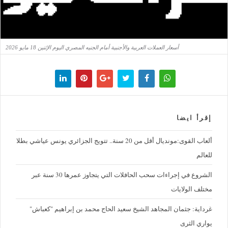
أسعار العملات العربية والأجنبية أمام الجنيه المصري اليوم الإثنين 18 مايو 2026
إقرأ ايضا
ألعاب القوى:مونديال أقل من 20 سنة.. تتويج الجزائري يونس عياشي بطلا
للعالم
الشروع في إجراءات سحب الحافلات التي يتجاوز عمرها 30 سنة عبر
مختلف الولايات
غرداية: جثمان المجاهد الشيخ سعيد الحاج محمد بن إبراهيم "كعباش"
يواري الثرى