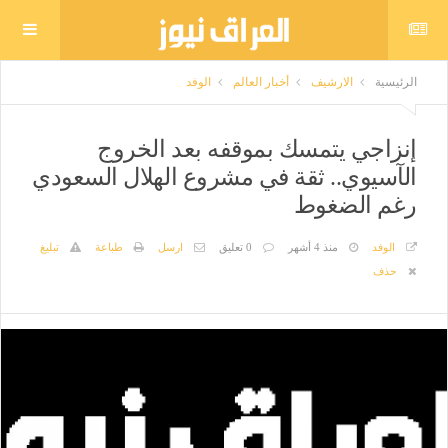
الرئيسية
الارشيف
أخبار العالم
الوفد
إنزاجي يتمسك بموقفه بعد الخروج
الآسيوي.. ثقة في مشروع الهلال السعودي
رغم الضغوط
الوفد
منذ 4 أشهر
0 تعليق
ارسل
طباعة
تبليغ
حذف