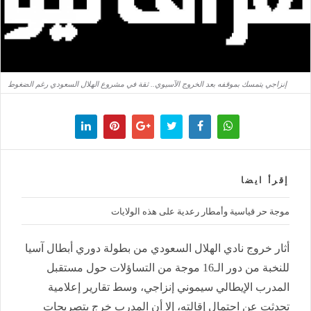
إنزاجي يتمسك بموقفه بعد الخروج الآسيوي.. ثقة في مشروع الهلال السعودي رغم الضغوط
إقرأ ايضا
موجة حر قياسية وأمطار رعدية على هذه الولايات
أثار خروج نادي الهلال السعودي من بطولة دوري أبطال آسيا
للنخبة من دور الـ16 موجة من التساؤلات حول مستقبل
المدرب الإيطالي سيموني إنزاجي، وسط تقارير إعلامية
تحدثت عن احتمال إقالته، إلا أن المدرب خرج بتصريحات