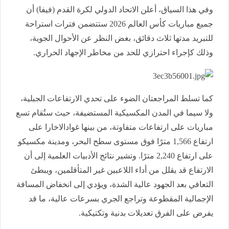
وفي هذا السياق، أعلن الاتحاد الدولي لكرة القدم (فيفا) أن
جميع مباريات كأس العالم 2026 ستتضمن فترات استراحة
للتبريد مدتها ثلاث دقائق، بغض النظر عن الأحوال الجوية،
وذلك كإجراء احترازي للحد من مخاطر الإجهاد الحراري.
كما تسلط المراجعتان الضوء على تحدي الارتفاعات الجبلية،
ولا سيما في المدن المكسيكية المستضيفة، حيث ستُقام تسع
مباريات على ارتفاعات متفاوتة، من بينها غوادالاخارا على
ارتفاع 1,566 مترًا فوق مستوى سطح البحر، ومدينة مكسيكو
على ارتفاع 2,240 مترًا. وتشير نتائج الأدبيات العلمية إلى أن
الارتفاع قد يقلل من أداء اللاعبين غير المتأقلمين، ويبطئ
التعافي بعد الجهود عالية الشدة، ويؤدي إلى انخفاض المسافة
الإجمالية المقطوعة وتراجع الجري بسرعات عالية، ما قد
يفرض على الفرق تعديلات بدنية وتكتيكية.