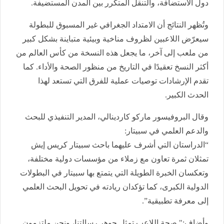
دول الاستضافة، والتنقل المتكرر بين المدن المستضيفة.
وتُظهر النتائج أن الامتداد الجغرافي غير المسبوق للبطولة
سيعرّض اللاعبين لظروف مناخية وبيئية متباينة بشكل كبير
من ملعب إلى آخر، ما يجعل هذه النسخة من كأس العالم من
أكثر النسخ تعقيدًا في التاريخ من منظور الصحة والأداء. كما
تقدم الإرشادات توصيات عملية للفرق التي تستعد لهذا
الحدث الكبير.
وقال البروفيسور ماركو كاردينالي، المدير التنفيذي للبحث
والدعم العلمي في سبيتار:
“الدراستان التي أشرف عليهما باحث سبيتار كريس إيش
تمثلان ثمرة تعاون مع زملاء من مؤسسات دولية مختلفة،
وتعكسان الخبرة الطويلة التي يتمتع بها سبيتار في البطولات
الدولية الكبرى، كما تؤكدان ريادته في تحويل البحث العلمي
إلى معرفة تطبيقية”.
وأضاف:" صحة اللاعب تمثل جوهر رسالتنا، ونحن ملتزمون