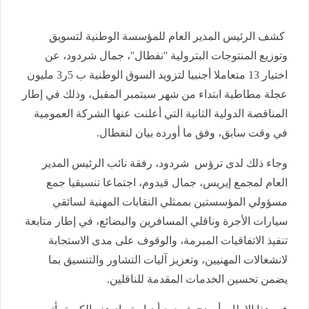
كشف الرئيس المدير العام للمؤسسة الوطنية لتسويق
وتوزيع المنتوجات البترولية ''نفطال''، جمال شردود، عن
اختيار 13 متعاملا أجنبيا لتزويد السوق الوطنية ب 5ر3 مليون
عجلة مطاطية ابتداء من شهر سبتمبر المقبل، وذلك في إطار
المناقصة الدولية الثانية التي أعلنت عنها الشركة العمومية
في وقت سابق، وفق ما أورده بيان لنفطال.
وجاء ذلك لدى ترؤس شردود، رفقة نائب الرئيس المدير
العام لمجمع إيريس، جمال قيدوم، اجتماعا تنسيقيا جمع
مسؤولي المؤسستين بممثلي النقابات المهنية لسائقي
سيارات الأجرة وناقلي المسافرين والبضائع، في إطار متابعة
تنفيذ الاتفاقيات المبرمة، والوقوف على مدى الاستجابة
لانشغالات المهنيين، وتعزيز آليات التشاور والتنسيق بما
يضمن تحسين الخدمات المقدمة للناقلين.