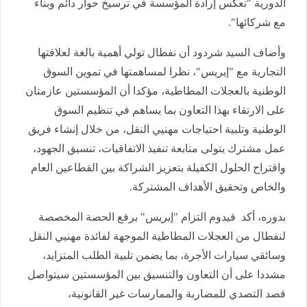
الدورية "تعكس إرادة المؤسسة في ترسيخ حوار دائم وبناء
مع شركائها".
وأضاف السيد شردود أن نفطال تولي أهمية بالغة لعلاقتها
التجارية مع "إيريس"، نظرا لمساهمتها في تموين السوق
الوطنية بالعجلات المطاطية، مؤكدا أن المؤسستين عازمتان
على الارتقاء بهذا التعاون بما يساهم في تنظيم السوق
الوطنية وتلبية احتياجات مهنيي النقل، من خلال إنشاء فريق
عمل مشترك يتولى متابعة تنفيذ الاتفاقيات، تنسيق الجهود،
واقتراح الحلول الكفيلة بتعزيز الشراكة بين القطاعين العام
والخاص وتحقيق الأهداف المشتركة.
بدوره، أكد قيدوم التزام "إيريس" برفع الحصة المخصصة
لنفطال من العجلات المطاطية الموجهة لفائدة مهنيي النقل
وسائقي سيارات الأجرة، بما يضمن تلبية الطلب المتزايد،
مشددا على أن التعاون والتنسيق بين المؤسستين سيتواصل
قصد التصدي للمضاربة والممارسات غير القانونية،