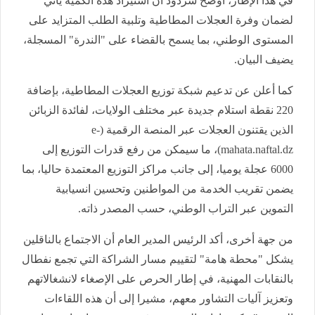
في هذا الإطار، أوضح شردود أن استيراد هذه الكمية يأتي
لضمان وفرة العجلات المطاطية وتلبية الطلب المتزايد على
المستوى الوطني، بما يسمح بالقضاء على "الندرة" المسجلة،
يضيف البيان.
كما أعلن عن تدعيم شبكة توزيع العجلات المطاطية، بإضافة
220 نقطة استلام جديدة عبر مختلف الولايات، لفائدة الزبائن
الذين يقتنون العجلات عبر المنصة الرقمية (e-
mahata.naftal.dz)، ما سيمكن من رفع قدرات التوزيع إلى
6000 عجلة يوميا، إلى جانب مراكز التوزيع المعتمدة حاليا، بما
يضمن تقريب الخدمة من المواطنين وتحسين انسيابية
التموين عبر التراب الوطني، حسب المصدر ذاته.
من جهة أخرى، أكد الرئيس المدير العام أن الاجتماع بالناقلين
يشكل "محطة هامة" لتقييم مسار الشراكة التي تجمع نفطال
بالنقابات المهنية، في إطار الحرص على الإصغاء لانشغالاتهم
وتعزيز آليات التشاور معهم، مشيرا إلى أن هذه اللقاءات