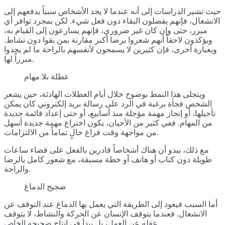
حيث تشير الدراسات إلى أنه عندما لا يجد الأشخاص سبباً يدفعهم إلى
الانشغال، فإنهم يفضلون البقاء دون فعل شيء. لكن بمجرد توافر أي
مبرر، حتى وإن كان غير ضروري، فإنهم يسارعون إلى القيام به،
ويؤكدون لاحقاً أنهم شعروا برضا أكبر مقارنة بمن بقوا دون نشاط.
وبعبارة أخرى، فإن كثيرين لا يسمحون لأنفسهم بالراحة ما لم يجدوا
مبرراً لها.
عطلة بلا مهام
ويتجلى هذا النمط بوضوح خلال أيام العطلات الهادئة، حين يشعر
الشخص فجأة برغبة في الرد على رسالة بريد إلكتروني كان يمكن
تأجيلها، أو إنجاز مهمة مؤجلة منذ أسابيع، أو حتى إعداد قائمة جديدة
من المهام. ففي كثير من الأحيان، يكون اختراع مهمة جديدة أسهل
من مواجهة وقت فراغ خالٍ تماماً من الالتزامات.
مع ذلك، يبدو أن هناك أشخاصاً قادرين بالفعل على قضاء ساعات
طويلة دون كتاب أو هاتف أو خطة مسبقة، مع شعور كامل بالرضا
والراحة.
ضجيج الدماغ
أما السبب فيعود إلى الطريقة التي يعمل بها الدماغ عند التوقف عن
الانشغال. فعندما يتوقف الإنسان عن الحركة والنشاط، لا يتوقف
عقله عن العمل، بل يبدأ في إنتاج ضجيجه الخاص.