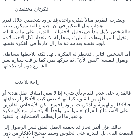
فكرتان مختلفتان
ويضرب التقرير مثالاً بفكرة واحدة قد تراود شخصين خلال فترة
هادئة، مثل التفكير في أن اجتماع الغد سيكون صعباً.
فالشخص الأول يبدأ في تحليل الاجتماع، والتدرب على ما سيقوله،
وتخيل السيناريوهات السلبية، ومحاولة الاستعداد لكل الاحتمالات،
ليجد نفسه بعد ساعة ما زال غارقاً في الفكرة نفسها.
أما الشخص الثاني، فتخطر له الفكرة ذاتها، لكنه يلاحظها ببساطة،
ويقول لنفسه: "ليس الآن"، ثم يتركها تمر، كما يراقب سيارة تعبر
الشارع دون أن يلاحقها.
راحة بلا ذنب
فالقدرة على عدم القيام بأي شيء إذا لا تعني امتلاك عقل هادئ أو
خالٍ من القلق، كما أنها لا تعني كبت الأفكار أو تجاهلها.
فالأفكار والهموم والذكريات تراود الجميع، لكن الأشخاص القادرين
على الاستمتاع بالفراغ تعلموا أمراً واحداً: ألا يتعاملوا مع كل فكرة
باعتبارها أمراً يتطلب الاستجابة أو التنفيذ.
بذلك، فإن أندر إنجاز قد يحققه العقل القلق ليس الوصول إلى
الصمت التام، بل القدرة على الجلوس وسط ضجيج الأفكار من دون