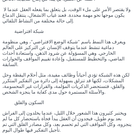
ولا يقتصر الأمر على ملء الوقت، بل يتعلق بما يفعله العقل عندما لا
يكون موجهاً نحو مهمة محددة. فعند غياب الانشغال، ينتقل الدماغ
إلى حالة مختلفة من النشاط التلقائي.
شبكة افتراضية
ويعرف هذا النمط باسم "شبكة الوضع الافتراضي"، وهي منظومة
دماغية تنشط عندما يتوقف الإنسان عن التركيز على العالم
الخارجي. وهي المسؤولة عن شرود الذهن، واستعادة أحداث
الماضي، والتخطيط للمستقبل، وإعادة تقييم المواقف والحوارات
السابقة.
لكن هذه الشبكة تؤدي أحياناً وظائف مفيدة، مثل أحلام اليقظة وحل
المشكلات، لكنها قد تنزلق بسهولة إلى دائرة من التفكير المتكرر
والقلق، فتستحضر الذكريات المؤلمة، والقرارات غير المحسومة،
والأسئلة المستمرة حول مدى كفاية ما ينجزه الشخص.
السكون والقلق
ويختبر كثيرون هذا الشعور خلال الليل، عندما يخلدون إلى الفراش
بعد يوم طويل، فيجدون أن العقل يبدأ فجأة باستحضار كل ما لم
ينجزوه، وكل المواقف التي لم تحسم بعد، وكل مصادر القلق التي تم
تأجيل التفكير فيها طوال اليوم.