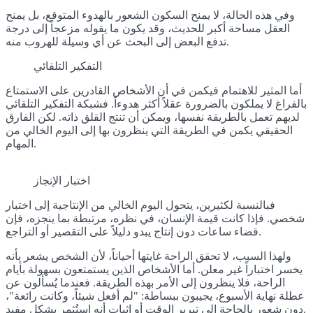
وفي هذه الحالة، لا يمنح السكون الشعور بالهدوء المتوقع، بل يمنح
العقل مساحة أكبر للحديث، وقد يكون ما يقوله مزعجاً إلى درجة
تدفع البعض إلى البحث عن أي وسيلة للهروب منه.
التفكير التلقائي
أما المثير للاهتمام فيكمن في أن الأشخاص القادرين على الاستمتاع
بالفراغ لا يملكون بالضرورة عقلاً أكثر هدوءاً. فشبكة التفكير التلقائي
لديهم تعمل بالطريقة نفسها، ويمكن أن تنتج القلق ذاته. لكن الفارق
الحقيقي يكمن في الطريقة التي ينظرون بها إلى اليوم الخالي من
المهام.
اختبار الإنجاز
فبالنسبة لكثيرين، يتحول اليوم الخالي من الإنتاجية إلى اختبار
شخصي. فإذا كانت قيمة الإنسان، في نظره، مرتبطة بما ينجزه، فإن
قضاء ساعات دون إنتاج يبدو دليلاً على التقصير أو التراجع.
ولهذا السبب، لا تحقق الراحة غايتها أحياناً، لأن الشخص يشعر بأنه
يخسر اختباراً غير معلن. أما الأشخاص الذين يستمتعون بسهولة بأيام
الراحة، فلا ينظرون إلى الأمر بهذه الطريقة. فعندما يُسألون عن
عطلة نهاية الأسبوع، يجيبون ببساطة: "لم أفعل شيئاً، وكانت رائعة"،
دون شعور بالحاجة إلى تبرير الوقت أو إثبات أنه استُثمر بشكل مفيد.