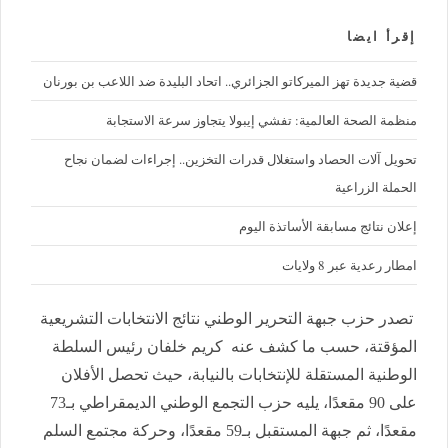
إقرأ ايضا
قضية جديدة تهز الميركاتو الجزائري.. اتحاد البليدة ضد اللاعب بن بورنان
منظمة الصحة العالمية: تفشي إيبولا يتجاوز سرعة الاستجابة
تحويل آلات الحصاد واستغلال قدرات التخزين.. إجراءات لضمان نجاح
الحملة الزراعية
إعلان نتائج مسابقة الأساتذة اليوم
امطار رعدية عبر 8 ولايات
تصدر حزب جبهة التحرير الوطني نتائج الانتخابات التشريعية
المؤقتة، حسب ما كشف عنه كريم خلفان رئيس السلطة
الوطنية المستقلة للإنتخابات بالنيابة، حيث تحصل الأفلان
على 90 مقعدًا، يليه حزب التجمع الوطني الديمقراطي بـ73
مقعدًا، ثم جبهة المستقبل بـ59 مقعدًا، وحركة مجتمع السلم