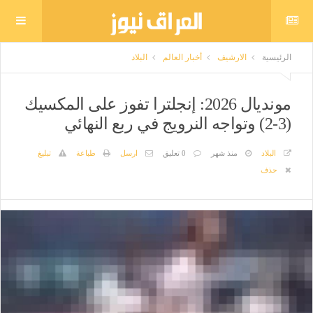
الرئيسية
الارشيف
أخبار العالم
البلاد
مونديال 2026: إنجلترا تفوز على المكسيك
(3-2) وتواجه النرويج في ربع النهائي
البلاد
منذ شهر
0 تعليق
ارسل
طباعة
تبليغ
حذف