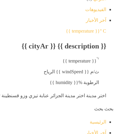
الفيديوهات
آخر الأخبار
{{ temperature }}° C
{{ cityAr }}
{{ description }}
°c
{{ temperature }}
الرياح {{ windSpeed }} ث/م
{{ humidity }}% الرطوبة
اختر مدينة اختر مدينة الجزائر عنابة تيزي وزو قسنطينة 
بحث بحث
الرئيسية
آخر الأخبار