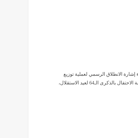
إشارة الانطلاق الرسمي لعملية توزيع
السكنات لسنة 2026 عبر كامل التراب الوطني، وذلك بمناسبة الاحتفال بالذكرى الـ64 لعيد الاستقلال،