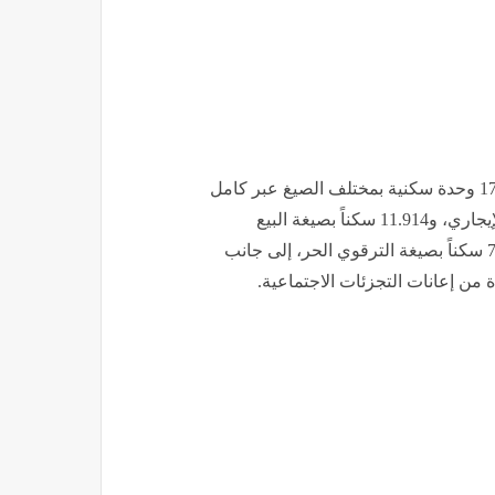
وتشمل عملية توزيع السكنات لسنة 2026 ما مجموعه 179.168 وحدة سكنية بمختلف الصيغ عبر كامل
التراب الوطني، منها 42.520 سكناً بصيغة السكن العمومي الإيجاري، و11.914 سكناً بصيغة البيع
بالإيجار "عدل"، و9.975 سكناً بصيغة الترقوي المدعم، و7.353 سكناً بصيغة الترقوي الحر، إلى جانب