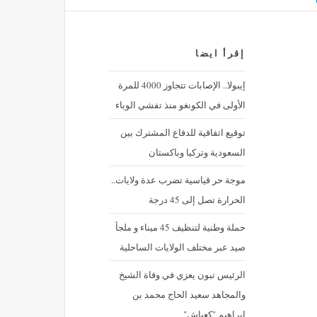
إقرأ ايضا
إيبولا.. الإصابات تتجاوز 4000 للمرة
الأولى في الكونغو منذ تفشي الوباء
توقيع اتفاقية للدفاع المشترك بين
السعودية وتركيا وباكستان
موجة حر قياسية تضرب عدة ولايات..
الحرارة تصل إلى 45 درجة
حملة وطنية لتنظيف 45 ميناء و ملجأ
صيد عبر مختلف الولايات الساحلية
الرئيس تبون يعزي في وفاة الشيخ
والمجاهد سعيد الحاج محمد بن
إبراهيم "كعباش"