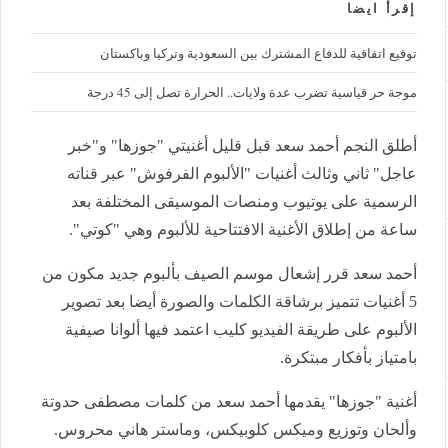
إقرأ ايضا
توقيع اتفاقية للدفاع المشترك بين السعودية وتركيا وباكستان
موجة حر قياسية تضرب عدة ولايات.. الحرارة تصل إلى 45 درجة
أطلق النجم أحمد سعد قبل قليل أغنيتي "جوزها" و"خبر
عاجل" ثاني وثالث أغنيات "الألبوم الفرفوش" عبر قناته
الرسمية على يوتيوب ومنصات الموسيقى المختلفة بعد
ساعة من إطلاق الأغنية الافتتاحية للألبوم وهي "كوتي".
أحمد سعد قرر إشعال موسم الصيف بألبوم جديد مكون من
5 أغنيات تتميز برشاقة الكلمات والصورة أيضا بعد تصوير
الألبوم على طريقة الفيديو كليب اعتمد فيها ألوانا صيفية
بامتياز بأفكار مبتكرة.
أغنية "جوزها" يقدمها أحمد سعد من كلمات مصطفى حدوتة
وألحان وتوزيع وميكس كلوبيكس، وماستر هاني محروس.