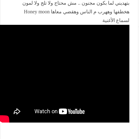
بتهديني لما بكون مجنون .. مش محتاج ولا تلج ولا لمون
هخطفها وههرب م الناس وهقضي معاها Honey moon
لسماع الأغنية