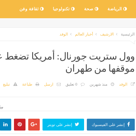
الرياضة
صحة
تكنولوجيا
ثقافة وفن
الرئيسية
الارشيف
أخبار العالم
الوفد
وول ستريت جورنال: أمريكا تضغط ع
موقفها من طهران
الوفد
منذ شهرين
0 تعليق
ارسل
طباعة
تبليغ
وو
إنشر على الفيسبوك
إنشر على تويتر