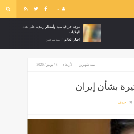
موجة حر قياسية وأمطار رعدية على هذه
الولايات
أخبار العالم
منذ ساعتين
منذ شهرين — الأربعاء — 3 / يونيو / 2026
يرة بشأن إيران
حذف