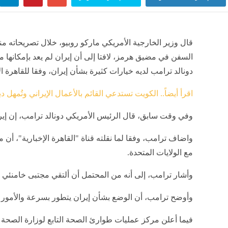
قال وزير الخارجية الأمريكي ماركو روبيو، خلال تصريحاته منذ
السفن في مضيق هرمز، لافتا إلى أن إيران لم يعد بإمكانه
دونالد ترامب لديه خيارات كثيرة بشأن إيران، وفقا للقاهرة ال
اقرأ أيضاً.. الكويت تستدعي القائم بالأعمال الإيراني وتُمهل دبلوماسيين 24 ساعة 
وفي وقت سابق، قال الرئيس الأمريكي دونالد ترامب، إن إي
واضاف ترامب، وفقا لما نقلته قناة "القاهرة الإخبارية"، 
مع الولايات المتحدة.
وأشار ترامب، إلى أنه من المحتمل أن ألتقي مجتبى خامنئي
وأوضح ترامب، أن الوضع بشأن إيران يتطور بسرعة والأمور 
فيما أعلن مركز عمليات طوارئ الصحة التابع لوزارة الصحة ال