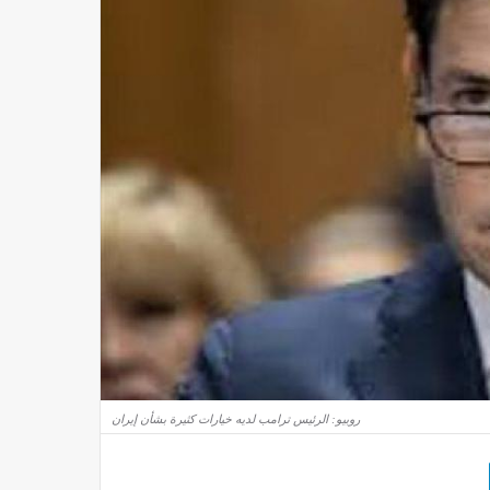
روبيو: الرئيس ترامب لديه خيارات كثيرة بشأن إيران