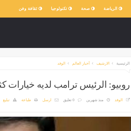
الرياضة
صحة
تكنولوجيا
ثقافة وفن
الرئيسية
الارشيف
أخبار العالم
الوفد
روبيو: الرئيس ترامب لديه خيارات كث
الوفد
منذ شهرين
0 تعليق
ارسل
طباعة
تبليغ