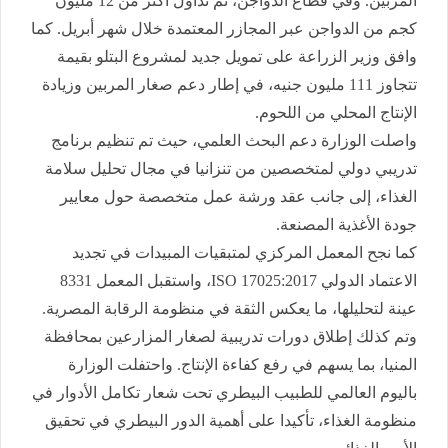
المربين. وفي قطاع الدواجن، تم تداول أكثر من 12 مليون
كجم من الدواجن عبر المجازر المعتمدة خلال شهر أبريل. كما
وافق وزير الزراعة على تمويل جديد لمشروع البتلو بقيمة
تتجاوز 111 مليون جنيه، في إطار دعم صغار المربين وزيادة
الإنتاج المحلي من اللحوم.
واصلت الوزارة دعم البحث العلمي، حيث تم تنظيم برنامج
تدريبي دولي لمتخصصين من تنزانيا في مجال تحليل سلامة
الغذاء، إلى جانب عقد ورشة عمل متخصصة حول معايير
جودة الأغذية المصنعة.
كما نجح المعمل المركزي لمتبقيات المبيدات في تجديد
الاعتماد الدولي ISO 17025:2017، واستقبل المعمل 8331
عينة لتحليلها، ما يعكس الثقة في منظومة الرقابة المصرية.
وتم كذلك إطلاق دورات تدريبية لصغار المزارعين بمحافظة
المنيا، بما يسهم في رفع كفاءة الإنتاج. واحتفلت الوزارة
باليوم العالمي للطبيب البيطري تحت شعار تكامل الأدوار في
منظومة الغذاء، تأكيدا على أهمية الدور البيطري في تحقيق