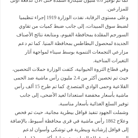
كما تم توفير 6.6 مليون شيكارة أسمدة حتى الآن كدفعة أولى
للمزارعين.
وعلى مستوى الرقابة، نفذت الوزارة 1919 إجراء تنظيميا
لضبط سوق المبيدات، إلى جانب ضبط كميات من تقاوي
السورجم المقلدة بمحافظة الفيوم، ومتابعة نتائج الأصناف
الجديدة لمحصول البطاطس بمحافظة المنيا. كما تم دعم
مزارعي التجمعات التنموية بوسط سيناء لمواجهة آثار
التغيرات المناخية.
وفي قطاع الثروة الحيوانية، كثفت الوزارة حملات التحصين،
حيث تم تحصين أكثر من 2.4 مليون رأس ماشية ضد الحمى
القلاعية وحمى الوادي المتصدع. كما تم طرح 15 ألف رأس
ماشية بأسعار مخفضة استعدادا لعيد الأضحى، إلى جانب
توفير السلع الغذائية بأسعار مناسبة.
وشملت الجهود تنفيذ قوافل بيطرية مجانية، حيث تم فحص
وعلاج 1862 رأس ماشية في قرى محافظة أسيوط، بالإضافة
إلى قوافل إرشادية وبيطرية في توشكى وأسوان لدعم