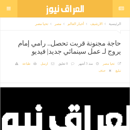
الرئيسية
الارشيف
أخبار العالم
مصر
تحيا مصر
حاجة مجنونة قربت تحصل.. رامي إمام
يروج لـ عمل سينمائي جديد| فيديو
تحيا مصر
منذ 3 أشهر
0 تعليق
ارسل
طباعة
تبليغ
حذف