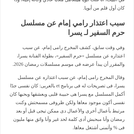
كان أول قلم من أبويا.
سبب اعتذار رامي إمام عن مسلسل
حرم السفير لـ يسرا
وفي وقت سابق، كشف المخرج رامى إمام، عن سبب
اعتذاره عن مسلسل «حرم السفير»، بطولة الفنانة يسرا،
والمقرر أن يبدأ عرضه فى موسم مسلسلات رمضان 2026.
وقال المخرج رامى إمام، عن سبب اعتذاره عن مسلسل
يسرا، فى تصريحات له فى برنامج et بالعربى: كان نفسى جدًا
أكمل المسلسل مع يسرا هى حبيبة قلبى وبعشقها وبحبها كان
نفسى أكون موجود معاها ولكن ظروفى مسمحتش وكنت
مرتبط بأعمال أخرى والأعمال دى ممكن تيجى قبل أو بعد
رمضان وأنا مبحبش أدى كلمة لحد غير وأنا واثق منها مليون
فى % وأتمنى أشتغل معاها.