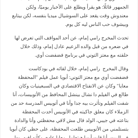
الجمهور قائلًا: هو يقرأ ويطلع على الأخبار يوميًا، ولكن
معندوش وقت يقعد على السوشيال ميديا بنفسه، لكن بيتابع
وبيشوف حب الناس ليه كل يوم.
تحدث المخرج رامي إمام، عن أحد المواقف التي تعرض لها
في ضعره من قبل والده الزعيم عادل إمام، وذلك خلال
حلقته مع معتز التوني في برنامج فضفضت أوي.
وقال المخرج رامي إمام، خلال لقائه في بودكاست
فضفضت أوي مع معتز التوني: أبويا عمل فيلم "المحفظة
معايا" وكان عن الانفتاح الاقتصادي في السبعينيات وكان
طالع في الفيلم دا نشال بينشل المحافظ من الأتوبيسات، أنا
شفت الفيلم وتأثرت بيه جدا وأنا في أتوبيس المدرسة حد من
الزملاء كان معلق جاكيته في الأتوبيس أخدت المحفظة
بتاعته في جيبي، الولد قال مش لاقي محفظتي وأنا والدادة
بتستلمني من الأتوبيس طلعت المحفظة، على حظي كان أبويا
في البيت، أنا قلت أبويا هيتعامل معايا عادي وكأنه إفيه، ودا