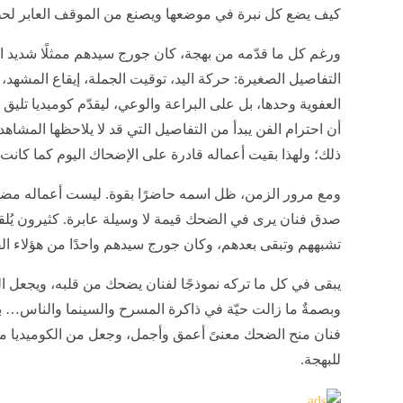
كيف يضع كل نبرة في موضعها ويصنع من الموقف العابر لح
ورغم كل ما قدّمه من بهجة، كان جورج سيدهم ممثلًا شديد ال
التفاصيل الصغيرة: حركة اليد، توقيت الجملة، إيقاع المشهد
العفوية وحدها، بل على البراعة والوعي، ليقدّم كوميديا تليق
أن احترام الفن يبدأ من التفاصيل التي قد لا يلاحظها المشاه
ذلك؛ ولهذا بقيت أعماله قادرة على الإضحاك اليوم كما كانت ت
ومع مرور الزمن، ظل اسمه حاضرًا بقوة. ليست أعماله مضحكة
صدق فنان يرى في الضحك قيمة لا وسيلة عابرة. كثيرون يُل
تشبههم وتبقى بعدهم، وكان جورج سيدهم واحدًا من هؤلاء الق
يبقى في كل ما تركه نموذجًا لفنان يضحك من قلبه، ويجعل ال
وبصمةٌ ما زالت حيّة في ذاكرة المسرح والسينما والناس… 
فنان منح الضحك معنىً أعمق وأجمل، وجعل من الكوميديا م
للبهجة.