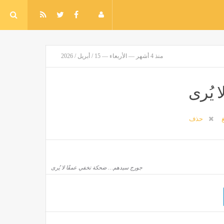
منذ 4 أشهر — الأربعاء — 15 / أبريل / 2026
يُرى
غ
حذف
جورج سيدهم… ضحكة تخفي عمقًا لا يُرى