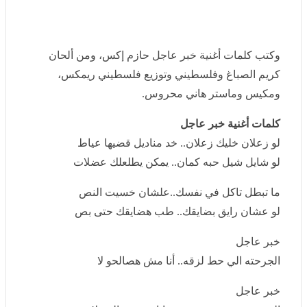
م الفرحه هبوس المأذون.. العود ع الشعره وموزون
هحضنها قصاد كل الناس دي مراتي شرعًا وقانون
بتهديني لما بكون مجنون.. مش محتاج ولا تلج ولا لمون
هخطفها وههرب م الناس وهقضي معاها Honey moon
وكتب كلمات أغنية خبر عاجل حازم إكس، ومن ألحان كريم
الصباغ وفلسطيني وتوزيع فلسطيني ريمكس، ومكيس
وماستر هاني محروس.
كلمات أغنية خبر عاجل
لو زعلان خليك زعلان.. خد مناديل قضيها عياط
لو شايل شيل حبه كمان.. يمكن يطلعلك عضلات
ما تبطل تاكل في نفسك..علشان خسيت النص