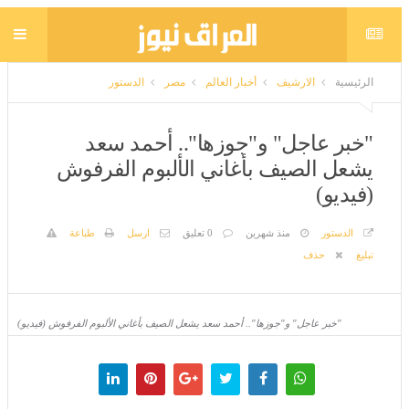
الرئيسية
الارشيف
أخبار العالم
مصر
الدستور
"خبر عاجل" و"جوزها".. أحمد سعد يشعل
الصيف بأغاني الألبوم الفرفوش (فيديو)
الدستور
منذ شهرين
0 تعليق
ارسل
طباعة
تبليغ
حذف