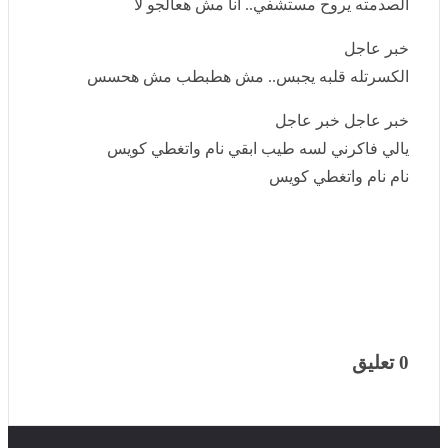
لو عشان رايق بضايقك.. طب هضايقك حتى بص
خبر عاجل
الجرحته الي حط لزقه.. أنا مش هصالحو لا
خبر عاجل
الصدمته يروح مستشفي.. انا مش هعالجو لا
خبر عاجل
الكسرتله قلبه يجبس.. مش هطبطب مش هحسس
خبر عاجل خبر عاجل
يالي فاكرني لسه طيب ابقي نام واتغطي كويس
نام نام واتغطي كويس