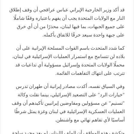
قد أكد وزير الخارجية الإيراني عباس عراقجي أن وقف إطلاق
النار مع الولايات المتحدة يجب أن يفهم باعتباره وقفًا شاملًا
على جميع الجبهات، بما فيها لبنان، محذرًا من أن أي خرق
على جبهة واحدة سيعد خرقًا للاتفاق بأكمله.
كما شدد المتحدث باسم القوات المسلحة الإيرانية على أن
بلاده لن تتسامح مع استمرار العمليات الإسرائيلية في لبنان،
محملًا الولايات المتحدة وإسرائيل مسؤولية أي تداعيات قد
تترتب على انتهاك التفاهمات القائمة.
وفي السياق نفسه، أكدت مصادر إيرانية أن طهران تدرس
"خيارات الرد" على التصعيد الإسرائيلي، بينما نقلت وكالة
"تسنيم" عن مسؤولين ومفاوضين إيرانيين تأكيدهم أن وقف
العمليات العسكرية الإسرائيلية في لبنان وغزة يمثل شرطًا
أساسيًا لأي تفاهم نهائي مع واشنطن.
وتكشف هذه المواقف أن الملف اللبناني لم يعد مجرد ساحة