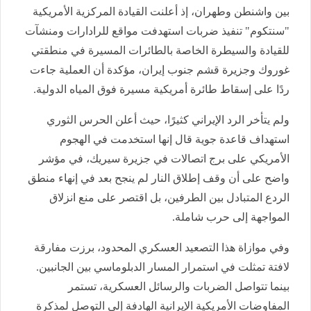
بين واشنطن وطهران، إذ أعلنت القيادة المركزية الأمريكية
"سنتكوم" تنفيذ ضربات استهدفت مواقع للرادارات ومنشآت
للقيادة والسيطرة الخاصة بالطائرات المسيرة في منطقتي
غوروك وجزيرة قشم جنوب إيران، مؤكدة أن العملية جاءت
ردًا على إسقاط طائرة أمريكية مسيرة فوق المياه الدولية.
ولم يتأخر الرد الإيراني كثيرًا، حيث أعلن الحرس الثوري
استهداف قاعدة جوية قال إنها استخدمت في الهجوم
الأمريكي على برج اتصالات في جزيرة سيريك، في مؤشر
واضح على أن وقف إطلاق النار لم ينجح بعد في إنهاء منطق
الردع المتبادل بين الطرفين، بل اقتصر على منع انزلاق
المواجهة إلى حرب شاملة.
وفي موازاة هذا التصعيد العسكري المحدود، برزت مفارقة
لافتة تمثلت في استمرار المسار الدبلوماسي بين الجانبين.
بينما تتواصل الضربات والرسائل العسكرية، تستمر
المفاوضات الأمريكية الإيرانية الهادفة إلى التوصل لمذكرة