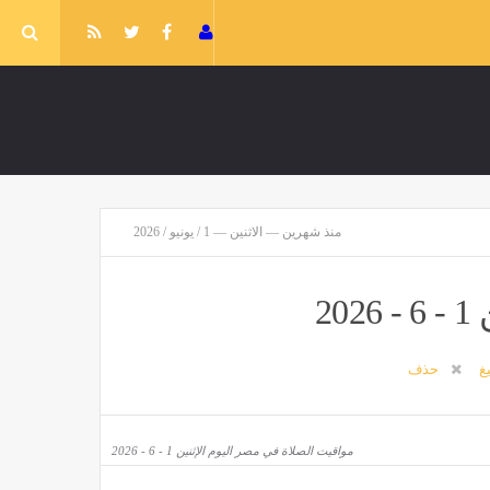
منذ شهرين — الاثنين — 1 / يونيو / 2026
2
يغ
حذف