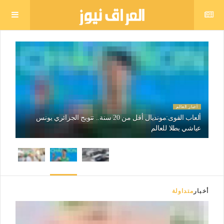
أخبار العالم
أخب
ألعاب القوى:مونديال أقل من 20 سنة.. تتويج الجزائري يونس
غرد
عياشي بطلا للعالم
"كع
أخبار
متداولة