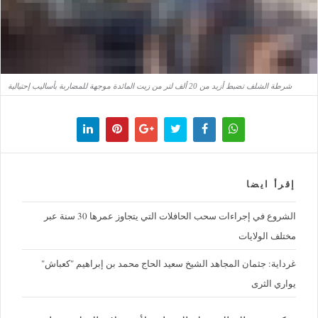
شرطة الشلف تضبط أزيد من 20 ألف لتر من زيت المائدة موجهة للمضاربة بأساليب إحتيالية
إقرأ ايضا
الشروع في إجراءات سحب الحافلات التي يتجاوز عمرها 30 سنة عبر
مختلف الولايات
غرداية: جثمان المجاهد الشيخ سعيد الحاج محمد بن إبراهيم "كعباش"
يواري الثرى