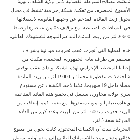
تمكنت مصالح الشرطة القضائية لأمن ولاية الشلف، نهاية
الأسبوع المنصرم، من تفكيك شبكة إجرامية تنشط في مجال
تحويل زيت المائدة المدعم عن وجهتها القانونية لاستغلالها
في النشاطات الصناعية، مع توقيف 03 من عناصرها وضبط
20600 لتر من زيت المائدة المدعم الموجه للاستهلاك العائلي.
هذه العملية التي أنجزت عقب تحريات ميدانية بإشراف
مستمر من طرف نيابة الجمهورية المختصة، مكنت من
إحباط المخطط الإجرامي لهذه الشبكة و ذلك عقب توقيف
شاحنة ذات مقطورة محملة بـ 19000 لتر من زيت المائدة
معبأة داخل 19 صهريجا، تلاها لاحقا الكشف عن مستودع
سري بولاية مجاورة، يستغل في تجميع هذه المادة المدعمة
وإعادة تعبئتها و تمويه مصدرها، مع ضبط كمية إضافية من
الزيت قدرت ب 1600 لتر من الزيت وعدد كبير من الدلاء
الفارغة سعة 5 لتر.
التحريات بينت أن الكميات المحجوزة كانت تحول من منتوج
غذائي مدعم موجه للاستهلاك العائلي إلى مادة أولية تستغل