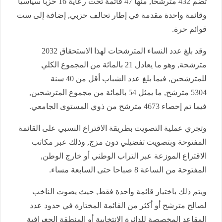
تضم 432 مترشحا, منها 47 قائمة تحت رعاية 16 حزبا سياسيا
وقائمة واحدة مقدمة في إطار تحالف حزبي, إضافة إلى ست
قوائم حرة.
وقد بلغ عدد النساء المترشحات لهذا الاستحقاق 2032
مترشحة, وهو ما يعادل 21 بالمائة من المجموع الكلي
للمترشحين, فيما بلغ عدد الشباب أقل من 40 سنة
5304 مترشح, ما يمثل 54 بالمائة من مجموع المترشحين,
فيما تم إحصاء 4673 مترشح من ذوي المستوى الجامعي.
وتجري عملية التصويت بطريقة الاقتراع النسبي على القائمة
المفتوحة وبتصويت تفضيلي دون مزج, وذلك عبر مكاتب
الاقتراع الموزعة عبر التراب الوطني أو خارج الوطن,
المفتوحة من الساعة 8 صباحا حتى السابعة مساء.
ويتم ذلك باختيار قائمة واحدة فقط, حيث يصوت الناخب
لصالح مترشح أو أكثر من القائمة المختارة في حدود عدد
المقاعد المخصصة للدائرة الانتخابية أو المنطقة الجغرافية