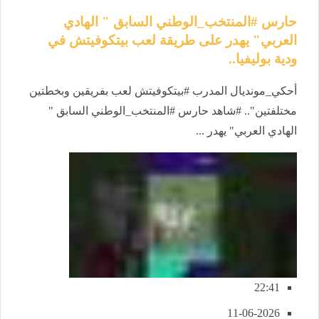
حارس #المنتخب_الوطني السابق " الهادي
العربي" يهدر على طريقة لعب بيتكوفيتش في
ودية بوليفيا..
أحكي_مونديال المدرب #بيتكوفيتش لعب بفريقين وبخطتين
مختلفتين".. #شاهد حارس #المنتخب_الوطني السابق "
الهادي العربي" يهدر ...
22:41
11-06-2026