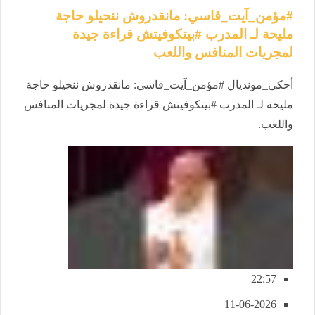
#مؤمن_آيت_قاسي: مانقدروش ننحيلو حاجة
مليحة لـ المدرب #بيتكوفيتش قراءة جيدة
لمجريات المنافس واللعب
أحكي_مونديال #مؤمن_آيت_قاسي: مانقدروش ننحيلو حاجة
مليحة لـ المدرب #بيتكوفيتش قراءة جيدة لمجريات المنافس
واللعب.
22:57
11-06-2026