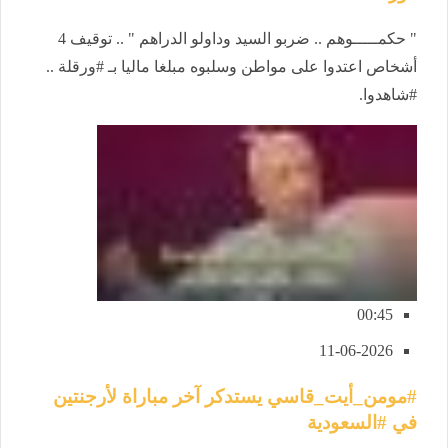
" حكمـــــوهم .. ضربو السيد وداولو الدراهم " .. توقيف 4
أشخاص اعتدوا على مواطن وسلبوه مبلغا ماليا بـ #ورقلة ..
#شاهدوا.
00:45
11-06-2026
#مومن_أيت_قاسي يستدكر آخر مباراة لأرجنتين
في #السعودية