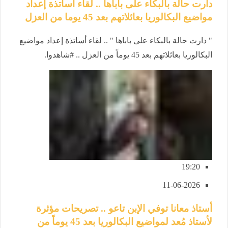
دارت حالة بالبكاء على باباها .. لقاء أساتذة إعداد
مواضيع البكالوريا بعائلاتهم بعد 45 يوما من العزل
" دارت حالة بالبكاء على باباها " .. لقاء أساتذة إعداد مواضيع
البكالوريا بعائلاتهم بعد 45 يوماً من العزل .. #شاهدوا.
19:20
11-06-2026
أستاذ معانا توفي الإبن تاعو .. تصريحات مؤثرة
لأستاذ مُعد لمواضيع البكالوريا بعد 45 يوماً من