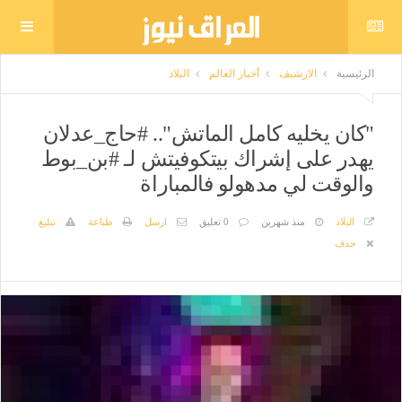
الرئيسية
الارشيف
أخبار العالم
البلاد
"كان يخليه كامل الماتش".. #حاج_عدلان
يهدر على إشراك بيتكوفيتش لـ #بن_بوط
والوقت لي مدهولو فالمباراة
البلاد
منذ شهرين
0 تعليق
ارسل
طباعة
تبليغ
حذف