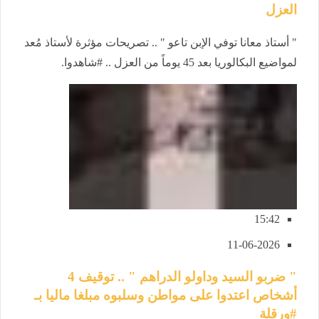
العزل
" أستاذ معانا توفي الإبن تاعو " .. تصريحات مؤثرة لأستاذ مُعد
لمواضيع البكالوريا بعد 45 يوماً من العزل .. #شاهدوا.
15:42
11-06-2026
" ضربو السيد وداولو الدراهم " .. توقيف 4
أشخاص اعتدوا على مواطن وسلبوه مبلغا ماليا بـ
#ورقلة