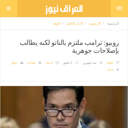
الرئيسية
الارشيف
أخبار العالم
الوفد
روبيو: ترامب ملتزم بالناتو لكنه يطالب
بإصلاحات جوهرية
الوفد
منذ شهرين
0 تعليق
ارسل
طباعة
تبليغ
حذف