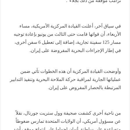
ترامب موقفه من ذلك بجلاء".
في سياق آخر، أعلنت القيادة المركزية الأمريكية، مساء
الأربعاء، أن قواتها قامت حتى الثالث من يونيو بإعادة توجيه
مسار 125 سفينة تجارية، إضافة إلى تعطيل 6 سفن أخرى،
في إطار الإجراءات البحرية المفروضة على إيران.
وأوضحت القيادة المركزية أن هذه الخطوات تأتي ضمن
عملياتها الجارية لمراقبة حركة الملاحة البحرية وتنفيذ التدابير
المرتبطة بالحصار المفروض على إيران.
من ناحية أخرى كشفت صحيفة وول ستريت جورنال، نقلاً
عن مسؤول أمريكي، أن الولايات المتحدة تمارس ضغوطاً
متصاعدة على سلطنة عُمان لحملها على انتهاج موقف أشد