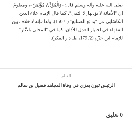
صلى الله عليه وآله وسلم قال: «وَالْمُؤَذِّنُ مُؤْتَمَنٌ»، ومعلومٌ
أن "الأمانة لا يؤديها إلا التقي"، كما قال الإمام علاء الدين
الكَاسَانِي في "بدائع الصنائع" (1/ 150)، ولذا فإنه لا خلاف بين
الفقهاء في اختيار العدل للأذان، كما في "المحلى بالآثار"
للإمام ابن حَزْم (2/ 179، ط. دار الفكر).
التالى
الرئيس تبون يعزي في وفاة المجاهد فضيل بن سالم
0 تعليق