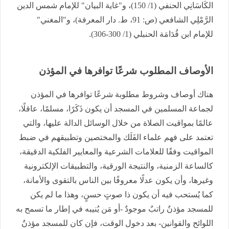
الكَاسَانِي الحنفي (1/ 150)، و"غاية البيان" للإمام شمس الدين
الرَّمْلِي الشافعي (ص: 91، ط. دار المعرفة)، و"المغني"
للإمام ابن قُدَامَة الحنبلي (1/ 300-306).
الأوصاف المطلوب شرعًا توافرها في المؤذن
هناك أوصاف وشروط مطلوبة شرعًا توافرها في المؤذن
لجماعة المسلمين في المسجد أن يكون ذَكَرًا، مسلمًا، عاقلًا،
عالمًا بمواقيت الصلاة من خلال الوسائل الدالة عليها، والتي
تعتمد على فهم علماء الفَلَك والمختصين وتطبيقهم في ضبط
المواقيت وفقًا للعلامات الشرعية والمعايير الفلكية الدقيقة،
كالساعة الزمنية، والنتيجة الورقية، والتطبيقات الإلكترونية
وغيرها، وأن يكون عدلًا معروفًا بين الناس بالتقوى والأمانة،
كما يُستحب فيه أن يكون ذا صوتٍ حسنٍ، وهذا ما لم يكن
للمسجد مؤذنٌ راتبٌ موجودٌ -أو مَن يُنيبه في إطار ما تسمح به
اللوائح والقوانين- بعد دخول الوقت، فإن كان للمسجد مؤذنٌ