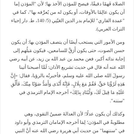
الصلاة فَهمًا دقيقًا، فيصح للمؤذن الأخذ بها؛ لأن "المؤذن إما
أن يكون عالِمًا بالأوقات، أو يكون له من يُعرِّفه بها"، كما في
"عمدة القاري" للإمام بدر الدين العَيْنِي (5/ 140، ط. دار إحياء
التراث العربي).
ومن الأمور التي يستحب أيضًا أن يتصف المؤذن بها: أن يكون
حسن الصوت، حتى يكون أَرَقَّ للسامعين، فيكون مَيلُهم إلى
إجابة ندائه أكبر، فعن محمد بن عبد الله بن زيد، عن أبيه رضي
الله عنه أنه قال في حديث تشريع الأذان: لَمَّا أصبحنا أتينا
رسولَ الله صلى الله عليه وسلم، فأخبرتُه بالرؤيا، فقال: «إِنَّ
هَذِهِ لَرُؤْيَا حَقٍّ، فَقُمْ مَعَ بِلَالٍ، فَإِنَّهُ أَنْدَى وَأَمَدُّ صَوْتًا مِنْكَ، فَأَلْقِ
عَلَيْهِ مَا قِيلَ لَكَ، وَلْيُنَادِ بِذَلِكَ» أخرجه الإمام الترمذي في
"سننه".
وكذلك أن يكون عدلًا؛ لأن العدالةَ ضمينُ التقوى، وهي
مطلوبةٌ في المؤذن؛ لِمَا أخرجه الإمامان الترمذي وأبو داود
في "سننهما" من حديث أبي هريرة رضي الله عنه أنَّ النبي