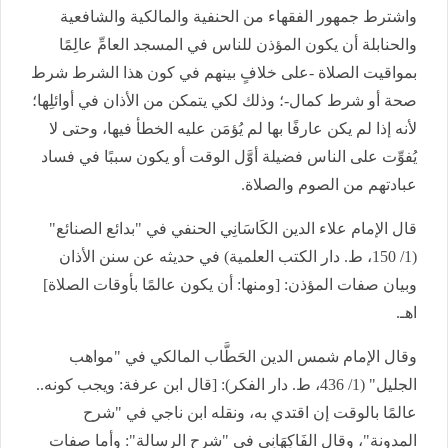
واشترط جمهور الفقهاء من الحنفية والمالكية والشافعية
والحنابلة أن يكون المؤذن للناس في المسجد العامِّ عالِمًا
بمواقيت الصلاة -على خلافٍ بينهم في كون هذا الشرط شرط
صحة أو شرط كمال-؛ وذلك لكي يتمكن من الأذان في أوائلِها؛
لأنه إذا لم يكن عارفًا بها لم يُؤمَن عليه الخطأ فيها، وحتى لا
يُفوِّت على الناس فضيلة أوَّل الوقت أو يكون سببًا في فساد
عبادتهم من الصوم والصلاة.
قال الإمام علاء الدين الكَاسَانِي الحنفي في "بدائع الصنائع"
(1/ 150، ط. دار الكتب العلمية) في حديثه عن سنن الأذان
وبيان صفات المؤذن: [ومنها: أن يكون عالمًا بأوقات الصلاة]
اهـ.
وقال الإمام شمس الدين الحَطَّاب المالكي في "مواهب
الجليل" (1/ 436، ط. دار الفكر): [قال ابن عرفة: ويجب كونه..
عالمًا بالوقت إن اقتدي به، ونقله ابن ناجي في "شرح
المدونة"، وقال الفَاكِهَانِي في "شرح الرسالة": وأما صفات