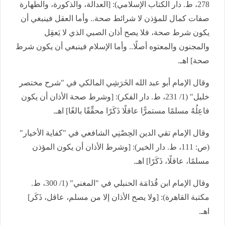
278، ط. دار الكتاب الإسلامي): [العدالة، والذكورة، والطهارة
صفات كمال للمؤذن لا شرائط صحة.. وأما العقل فينبغي أن
يكون شرط صحة، فلا يصح أذان الصبي الذي لا يَعقِل
والمجنون والمعتوه أصلًا.. وأما الإسلام فينبغي أن يكون شرط
صحة] اهـ.
وقال الإمام أبو عبد الله الخَرَشِي المالكي في "شرح مختصر
خليل" (1/ 231، ط. دار الفكر): [وشرط صحة الأذان أن يكون
فاعِلُهُ مسلمًا مستمرًّا عاقلًا ذَكَرًا محقِّقًا بالغًا] اهـ.
وقال الإمام تقي الدين الحِصْنِي الشافعي في "كفاية الأخيار"
(ص: 111، ط. دار الخير): [وشرط الأذان أن يكون المؤذن
مسلمًا، عاقلًا، ذَكَرًا] اهـ.
وقال الإمام ابن قُدَامَة الحنبلي في "المغني" (1/ 300، ط.
مكتبة القاهرة): [ولا يصح الأذان إلا من مسلم، عاقل، ذَكَر]
اهـ.