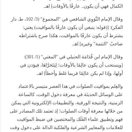
الكمال فهي أن يكون.. عارفًا بالأوقات] اهـ.
وقال الإمام النَّوَوِي الشافعي في "المجموع" (3/ 102، ط. دار
الفكر): [(قوله: ينبغي أن يكون عارفًا بالمواقيت) يعني:
يشترط أن يكون عارفًا بالمواقيت، هكذا صرح باشتراطه
صاحبُ "التتمة" وغيره] اهـ.
وقال الإمام ابن قُدَامَة الحنبلي في "المغني" (1/ 301):
[ويستحب أن يكون عالِمًا بالأوقات؛ لِيَتَحَرَّاهَا، فيؤذن في
أولها، وإذا لم يكن عالِمًا فربما غلط وأخطأ] اهـ.
والعِلم بمواقيت الصلوات في هذا العصر متيسر بالاعتماد
على الوسائل الحديثة في معرفة دخول الوقت، كالساعة
الزمنية، والنتيجة الورقية، والتطبيقات الإلكترونية التي يمكن
من خلالها معرفة أوقات الصلوات؛ إذ تعتمد تلك المصادر على
فهم وتطبيق علماء الفَلَك والمختصين في ضبط المواقيت
للعلامات والمعايير الشرعية والفلكية الدالة على دخول وقت