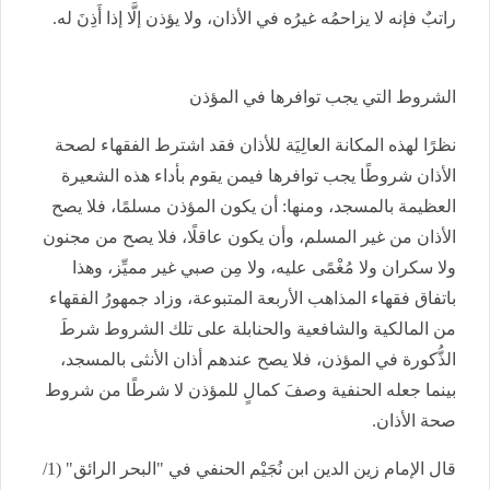
راتبٌ فإنه لا يزاحمُه غيرُه في الأذان، ولا يؤذن إلَّا إذا أَذِنَ له.
الشروط التي يجب توافرها في المؤذن
نظرًا لهذه المكانة العالِيَة للأذان فقد اشترط الفقهاء لصحة
الأذان شروطًا يجب توافرها فيمن يقوم بأداء هذه الشعيرة
العظيمة بالمسجد، ومنها: أن يكون المؤذن مسلمًا، فلا يصح
الأذان من غير المسلم، وأن يكون عاقلًا، فلا يصح من مجنون
ولا سكران ولا مُغْمًى عليه، ولا مِن صبي غير مميِّز، وهذا
باتفاق فقهاء المذاهب الأربعة المتبوعة، وزاد جمهورُ الفقهاء
من المالكية والشافعية والحنابلة على تلك الشروط شرطَ
الذُّكورة في المؤذن، فلا يصح عندهم أذان الأنثى بالمسجد،
بينما جعله الحنفية وصفَ كمالٍ للمؤذن لا شرطًا من شروط
صحة الأذان.
قال الإمام زين الدين ابن نُجَيْم الحنفي في "البحر الرائق" (1/