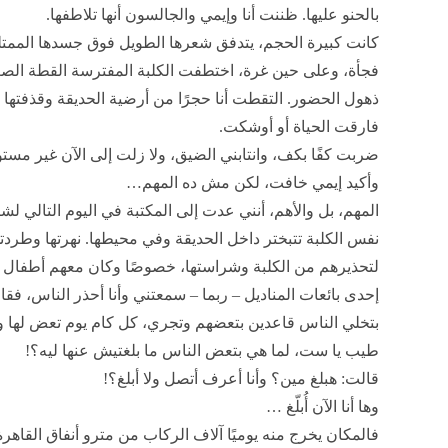
بالحنو عليها. ظننت أنا وإيمي والجالسون أنها تلاطفها.
كانت كبيرة الحجم، يتدفق شعرها الطويل فوق جسدها الممتل
فجأة، وعلى حين غرة، اختطفت الكلبة المفترسة القطة ا
ذهول الحضور. التقطت أنا حجرًا من أرضية الحديقة وقذفتها 
فارقت الحياة أو أوشكت.
ضربت كفًا بكف، وانتابني الضيق، ولا زلت إلى الآن غير 
وأكيد إيمي خافت، لكن مش ده المهم…
المهم، بل والأهم، أنني عدت إلى المكتبة في اليوم التالي 
نفس الكلبة تتبختر داخل الحديقة وفي محيطها. نهرتها وطردتها
لتحذيرهم من الكلبة وشراستها، خصوصًا وكان معهم أطفال ص
إحدى بائعات المناديل – ربما – سمعتني وأنا أحذر الناس، فقا
بتخلي الناس قاعدين بتعضهم وتجري، كل كام يوم تعض لها و
طيب يا ست، لما هي بتعض الناس ما بلغتيش عنها ليه؟!
قالت: هبلغ مين؟ وأنا أعرف أتصل ولا أبلغ؟!
وها أنا الآن أُبلّغ …
فالمكان يخرج منه يوميًا آلاف الركاب من مترو أنفاق القاهرة 