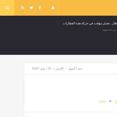
طار.. تعديل مؤقت في حركة هذه القطارات
منذ 47 دقيقة
منذ 3 أشهر — الاثنين — 18 / مايو / 2026
غ
حذف