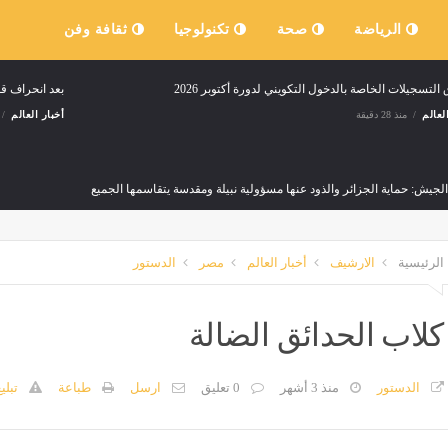
الرياضة
صحة
تكنولوجيا
ثقافة وفن
 التسجيلات الخاصة بالدخول التكويني لدورة أكتوبر 2026
بعد انحراف ق
لعالم
منذ 28 دقيقة
أخبار العالم
لجيش: حماية الجزائر والذود عنها مسؤولية نبيلة ومقدسة يتقاسمها الجميع
لعالم
منذ ساعة واحدة
الرئيسية
الارشيف
أخبار العالم
مصر
الدستور
كلاب الحدائق الضالة
الدستور
منذ 3 أشهر
0 تعليق
ارسل
طباعة
تبلي