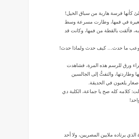
ئ كأنها فرسة هاربة من سباق الخيل!
لصغيرة في فمها، وطارت مسرعة وسط
به، فألقت بالقطة من فمها، وكانت قد
مستوعب ما حدث… كيف حدث ولماذا حدث!
لشراء ورق للرسم هذه المرة، فشاهدت
 وطاردتها، والتفتُّ إلى الجالسين
غار يلعبون في الحديقة.
لت: كلامه كله صح يا جماعة، الكلبة دي
احد!
الذي يرتاده ملايين المصريين، ولا أحد