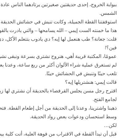
ببوابة الخروج، إحدى حديقتين صغيرتين يرتادهما الناس عادة 
الشمس.
استوقفتنا القطة الجميلة، وكانت تنبش في حشائش الحديقة 
هذا ما خمنته الست إيمي – الله يسامحها – والتي بادرت بالق
قلت: جعانة؟ طب هنعمل لها إيه؟ دي يادوب بتتعلم الأكل، د
فين؟!
عمومًا، المكتبة قريبة أهي، هنروح نشتري بسرعة ونبقى نشو
لم تستغرق عملية شراء الألوان أكثر من ربع ساعة، وعدنا بعد
تلعب حينًا وتنبش في الحشائش حينًا.
قالت إيمي: هنشتريلها إيه؟
اقترح رجل مسن يجلس القرفصاء بالحديقة أن نشتري لها زباد
لجامع الفتح.
ذهبنا واشترينا، وعدنا إلى الحديقة من أجل إطعام القطة. فتح
وسط استحسان ودعوات بعض رواد الحديقة.
لكن…
قبل أن تبدأ القطة في الاقتراب من فوهة العلبة، أتت كلبة 