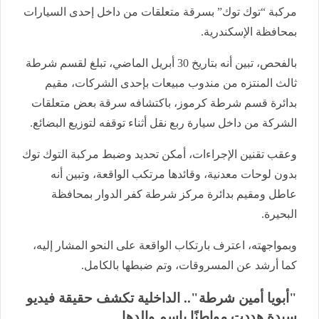
مركبة “توك توك” بسرقة متعلقات من داخل إحدى السيارات
بمحافظة الإسكندرية.
بالفحص، تبين أنه بتاريخ 30 أبريل الماضي، تبلغ لقسم شرطة
ثالث المنتزه من مندوب مبيعات بإحدى الشركات، مقيم
بدائرة قسم شرطة كرموز، باكتشافه سرقة بعض متعلقات
الشركة من داخل سيارة ربع نقل أثناء توقفه لتوزيع البضائع.
وعقب تقنين الإجراءات، أمكن تحديد وضبط مركبة التوك توك
بدون لوحات معدنية، وقائدها مرتكب الواقعة، وتبين أنه
عاطل ومقيم بدائرة مركز شرطة كفر الدوار بمحافظة
البحيرة.
وبمواجهته، اعترف بارتكاب الواقعة على النحو المشار إليه،
كما أرشد عن المسروقات، وتم ضبطها بالكامل.
"أبويا أمين شرطة".. الداخلية تكشف حقيقة فيديو
سيدة هددت مواطنًا باسم والدها