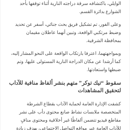
الوايلي، باكتشافه سرقة دراجته النارية أثناء توقفها بأحد
الشوارع بدائرة القسم.
وعلى الفور، تم تشكيل فريق بحث جنائي، أسفر عن تحديد
وضبط مرتكبي الواقعة، وتبين أنهما عاطلان مقيمان
بمحافظة الشرقية.
وبمواجهتهما، اعترفا بارتكاب الواقعة على النحو المشار إليه،
كما أرشدا عن مكان الدراجة النارية المستولى عليها، وتم
ضبطها واستعادتها.
سقوط “تيك توكر” متهم بنشر ألفاظ منافية للآداب
لتحقيق المشاهدات
كشفت الإدارة العامة لحماية الآداب بقطاع الشرطة
المتخصصة ملابسات نشاط صانع محتوى دأب على نشر
مقاطع فيديو تتضمن ألفاظًا غير أخلاقية ومحتوى منافٍ
للآداب العامة عبر مواقع التواصل الاجتماعي، بهدف زيادة