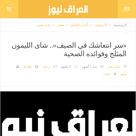
الرئيسية
الارشيف
أخبار العالم
مصر
تحيا مصر
«سر انتعاشك في الصيف».. شاى الليمون
المثلج وفوائده الصحية
تحيا مصر
منذ 3 أشهر
0 تعليق
ارسل
طباعة
تبليغ
حذف