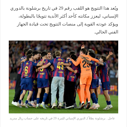
ويُعد هذا التتويج هو اللقب رقم 29 في تاريخ برشلونة بالدوري
الإسباني، ليعزز مكانته كأحد أكثر الأندية تتويجًا بالبطولة،
ويؤكد عودته القوية إلى منصات التتويج تحت قيادة الجهاز
الفني الحالي.
عاجل.. برشلونة بطلاً لـ الدوري الإسباني للمرة 29 في تاريخه على حساب ريال مدريد