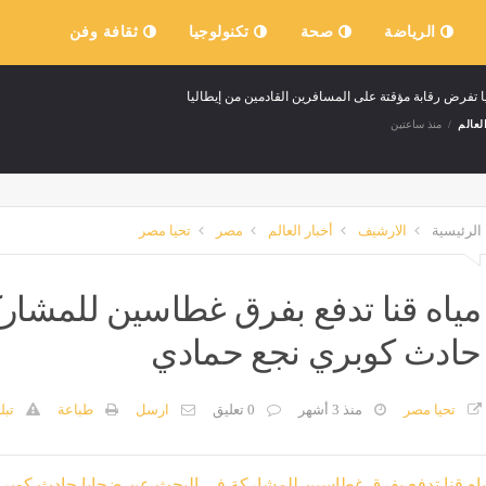
الرياضة
صحة
تكنولوجيا
ثقافة وفن
ا تفرض رقابة مؤقتة على المسافرين القادمين من إيطاليا
لعالم
منذ ساعتين
الرئيسية
الارشيف
أخبار العالم
مصر
تحيا مصر
مياه قنا تدفع بفرق غطاسين للمشار
حادث كوبري نجع حمادي
تحيا مصر
منذ 3 أشهر
0 تعليق
ارسل
طباعة
تبل