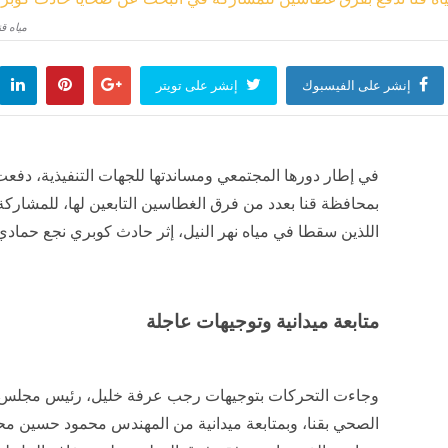
مياه ق
إنشر على الفيسبوك
إنشر على تويتر
في إطار دورها المجتمعي ومساندتها للجهات التنفيذية، د
بمحافظة قنا بعدد من فرق الغطاسين التابعين لها، للمشارك
اللذين سقطا في مياه نهر النيل، إثر حادث كوبري نجع حمادي
متابعة ميدانية وتوجيهات عاجلة
وجاءت التحركات بتوجيهات رجب عرفة خليل، رئيس مجلس 
الصحي بقنا، وبمتابعة ميدانية من المهندس محمود حسين مح