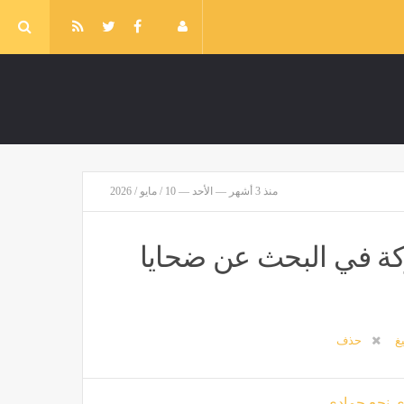
منذ 3 أشهر — الأحد — 10 / مايو / 2026
كة في البحث عن ضحايا
يغ
حذف