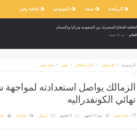
الرياضة
صحة
تكنولوجيا
ثقافة وفن
اتفاقية للدفاع المشترك بين السعودية وتركيا وباكستان
لعالم
منذ 39 دقيقة
الرئيسية
الارشيف
أخبار العالم
مصر
تحيا مصر
الزمالك يواصل استعدادته لمواجهة 
نهائي الكونفدراليه
تحيا مصر
منذ 4 أشهر
0 تعليق
ارسل
طباعة
تبل