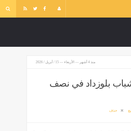
منذ 4 أشهر — الأربعاء — 15 / أبريل / 2026
شباب بلوزداد في نصف
يغ
حذف