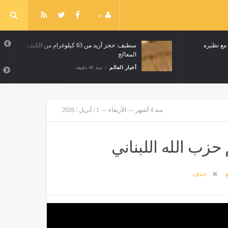
 مع نظيره
سطيف: حجز أزيد من 63 كيلوغرام من الكيف
المعالج
أخبار العالم
منذ 40 دقيقة
منذ 4 أشهر — الأربعاء — 1 / أبريل / 2026
حزب الله اللبناني
غ
حذف