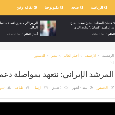
الرياضة
صحة
تكنولوجيا
ثقافة وفن
ة: جثمان المجاهد الشيخ سعيد الحاج
الوزير الأول يجري اتصالا هاتفيا
بن إبراهيم "كعباش" يواري الثرى
المالي
العالم
منذ 3 ساعات
أخبار العالم
منذ 56 دقيقة
الرئيسية
الارشيف
أخبار العالم
مصر
الدستور
المرشد الإيراني: نتعهد بمواصلة دعم 
الدستور
منذ 4 أشهر
0 تعليق
ارسل
طباعة
تبلي