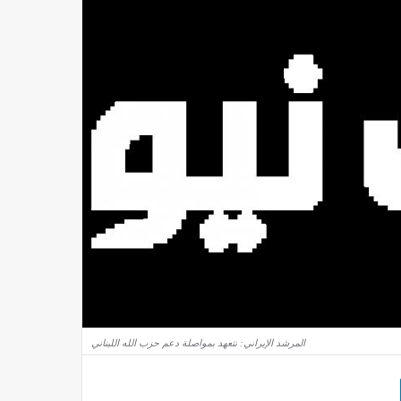
المرشد الإيراني: نتعهد بمواصلة دعم حزب الله اللبناني