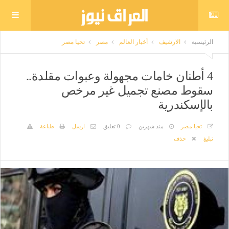
الرئيسية
الارشيف
أخبار العالم
مصر
تحيا مصر
4 أطنان خامات مجهولة وعبوات مقلدة..
سقوط مصنع تجميل غير مرخص
بالإسكندرية
تحيا مصر
منذ شهرين
0 تعليق
ارسل
طباعة
تبليغ
حذف