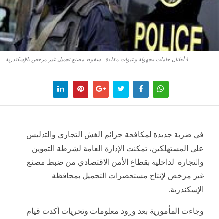
4 أطنان خامات مجهولة وعبوات مقلدة.. سقوط مصنع تجميل غير مرخص بالإسكندرية
في ضربة جديدة لمكافحة جرائم الغش التجاري والتدليس
على المستهلكين، تمكنت الإدارة العامة لشرطة التموين
والتجارة الداخلية بقطاع الأمن الاقتصادي من ضبط مصنع
غير مرخص لإنتاج مستحضرات التجميل بمحافظة
الإسكندرية.
وجاءت المأمورية بعد ورود معلومات وتحريات أكدت قيام